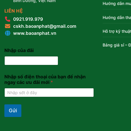
Bình Dương, Việt Nam
Hướng dẫn mu
LIÊN HỆ
Hướng dẫn tha
0921.919.979
cskh.baoanphat@gmail.com
Hỗ trợ kỹ thuậ
www.baoanphat.vn
Bảng giá sỉ – Đ
Nhập của đãi
Nhập số điện thoại của bạn để nhận
ngay các ưu đãi mới
*
Gửi