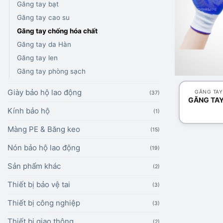
Găng tay bạt
Găng tay cao su
Găng tay chống hóa chất
Găng tay da Hàn
Găng tay len
+
Găng tay phòng sạch
Giày bảo hộ lao động
GĂNG TAY
(37)
GĂNG TAY
Kính bảo hộ
(1)
Màng PE & Băng keo
(15)
Nón bảo hộ lao động
(19)
Sản phẩm khác
(2)
Thiết bị bảo vệ tai
(3)
Thiết bị công nghiệp
(3)
Thiết bị giao thông
(2)