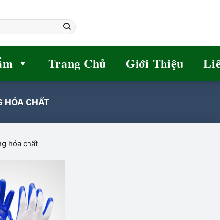
ẩm
Trang Chủ
Giới Thiệu
Li
 HÓA CHẤT
ng hóa chất
Add to
wishlist