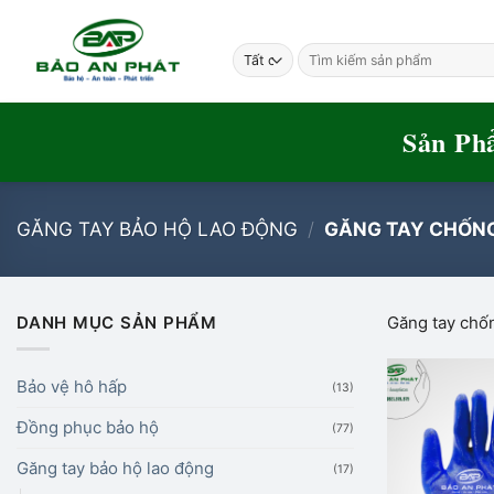
Bỏ
qua
Tìm
nội
kiếm:
dung
Sản Ph
GĂNG TAY BẢO HỘ LAO ĐỘNG
/
GĂNG TAY CHỐNG
DANH MỤC SẢN PHẨM
Găng tay chố
Bảo vệ hô hấp
(13)
Đồng phục bảo hộ
(77)
Găng tay bảo hộ lao động
(17)