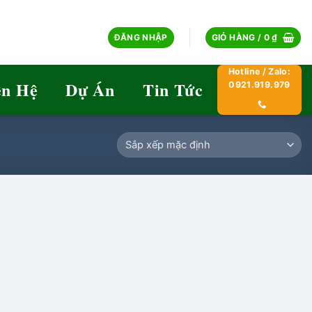
ĐĂNG NHẬP
GIỎ HÀNG /
0
₫
Hotline / Zalo:
ên Hệ
Dự Án
Tin Tức
0921.919.979