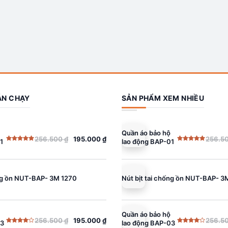
ÁN CHẠY
SẢN PHẨM XEM NHIỀU
Quần áo bảo hộ
256.500
₫
195.000
₫
256.5
1
lao động BAP-01
Giá
Giá
Được xếp
Được xếp
gốc
hiện
hạng
5.00
hạng
5.00
5 sao
5 sao
là:
tại
256.500 ₫.
là:
ống ồn NUT-BAP- 3M 1270
Nút bịt tai chống ồn NUT-BAP- 3
195.000 ₫.
Quần áo bảo hộ
256.500
₫
195.000
₫
256.5
03
lao động BAP-03
Giá
Giá