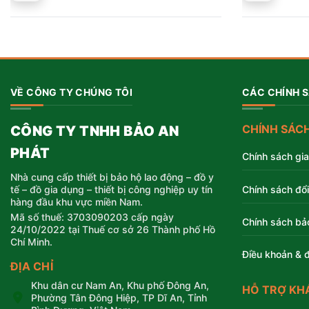
Được
gốc
hiện
gốc
hiện
xếp
hạng
là:
tại
là:
tại
4.00
5
sao
256.500 ₫.
là:
256.500 ₫.
là:
195.000 ₫.
195.000 ₫.
VỀ CÔNG TY CHÚNG TÔI
CÁC CHÍNH 
CHÍNH SÁC
CÔNG TY TNHH BẢO AN
PHÁT
Chính sách gi
Nhà cung cấp thiết bị bảo hộ lao động – đồ y
Chính sách đổi
tế – đồ gia dụng – thiết bị công nghiệp uy tín
hàng đầu khu vực miền Nam.
Mã số thuế: 3703090203 cấp ngày
Chính sách bả
24/10/2022 tại Thuế cơ sở 26 Thành phố Hồ
Chí Minh.
Điều khoản & đ
ĐỊA CHỈ
Khu dân cư Nam An, Khu phố Đông An,
HỖ TRỢ KH
Phường Tân Đông Hiệp, TP Dĩ An, Tỉnh