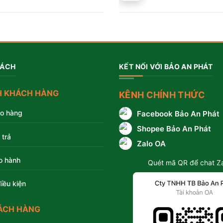
Được
Được
gốc
hiện
xếp
xếp
hạng
hạng
là:
tại
4.00
5
4.00
5
sao
sao
256.500 ₫.
là:
195.000 ₫.
SÁCH
KẾT NỐI VỚI BẢO AN PHÁT
H KHÁCH HÀNG
KÊNH CHÍNH THỨC
ao hàng
Facebook Bảo An Phát
Shopee Bảo An Phát
 trả
Zalo OA
o hành
Quét mã QR để chat Z
iều kiện
ÁCH HÀNG