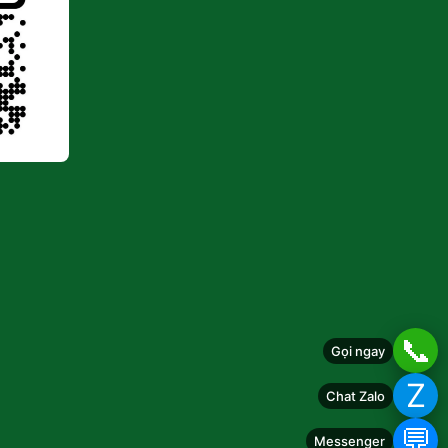
📞
Gọi ngay
Z
Chat Zalo
💬
Messenger