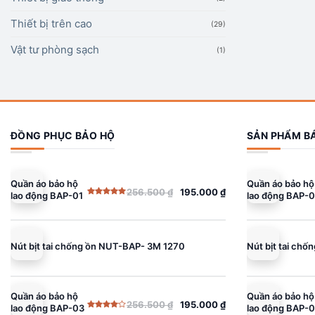
Thiết bị trên cao
(29)
Vật tư phòng sạch
(1)
ĐỒNG PHỤC BẢO HỘ
SẢN PHẨM B
Quần áo bảo hộ
Quần áo bảo hộ
256.500
₫
195.000
₫
lao động BAP-01
lao động BAP-0
Giá
Giá
Giá
Giá
Được xếp
gốc
hiện
gốc
hiện
hạng
5.00
5 sao
là:
tại
là:
tại
256.500 ₫.
là:
256.500 ₫.
là:
Nút bịt tai chống ồn NUT-BAP- 3M 1270
Nút bịt tai ch
195.000 ₫.
195.000 ₫.
Quần áo bảo hộ
Quần áo bảo hộ
256.500
₫
195.000
₫
lao động BAP-03
lao động BAP-
Giá
Giá
Giá
Giá