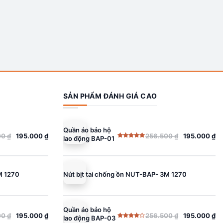
SẢN PHẨM ĐÁNH GIÁ CAO
Quần áo bảo hộ
00
₫
195.000
₫
256.500
₫
195.000
₫
lao động BAP-01
Giá
Giá
Được xếp
gốc
hiện
hạng
5.00
5 sao
là:
tại
256.500 ₫.
là:
M 1270
Nút bịt tai chống ồn NUT-BAP- 3M 1270
195.000 ₫.
Quần áo bảo hộ
00
₫
195.000
₫
256.500
₫
195.000
₫
lao động BAP-03
Giá
Giá