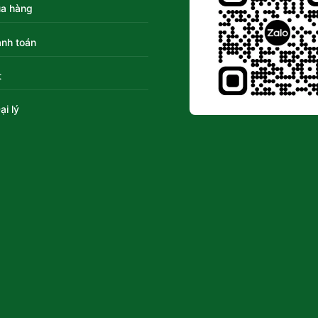
a hàng
nh toán
t
ại lý