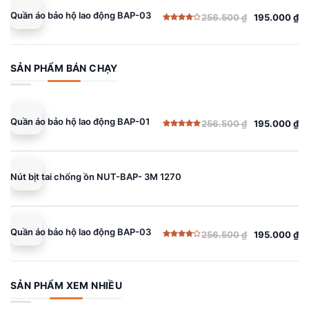
Quần áo bảo hộ lao động BAP-03
256.500
₫
195.000
₫
Giá
Giá
Được
gốc
hiện
xếp
hạng
là:
tại
4.00
5
sao
256.500 ₫.
là:
SẢN PHẨM BÁN CHẠY
195.000 ₫.
Quần áo bảo hộ lao động BAP-01
256.500
₫
195.000
₫
Giá
Giá
Được xếp
gốc
hiện
hạng
5.00
5 sao
là:
tại
256.500 ₫.
là:
Nút bịt tai chống ồn NUT-BAP- 3M 1270
195.000 ₫.
Quần áo bảo hộ lao động BAP-03
256.500
₫
195.000
₫
Giá
Giá
Được
gốc
hiện
xếp
hạng
là:
tại
4.00
5
sao
256.500 ₫.
là:
SẢN PHẨM XEM NHIỀU
195.000 ₫.