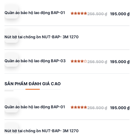
Quần áo bảo hộ lao động BAP-01
256.500
₫
195.000
₫
Giá
Giá
Được xếp
gốc
hiện
hạng
5.00
5 sao
là:
tại
256.500 ₫.
là:
Nút bịt tai chống ồn NUT-BAP- 3M 1270
195.000 ₫.
Quần áo bảo hộ lao động BAP-03
256.500
₫
195.000
₫
Giá
Giá
Được
gốc
hiện
xếp
hạng
là:
tại
4.00
5
sao
256.500 ₫.
là:
SẢN PHẨM ĐÁNH GIÁ CAO
195.000 ₫.
Quần áo bảo hộ lao động BAP-01
256.500
₫
195.000
₫
Giá
Giá
Được xếp
gốc
hiện
hạng
5.00
5 sao
là:
tại
256.500 ₫.
là:
Nút bịt tai chống ồn NUT-BAP- 3M 1270
195.000 ₫.