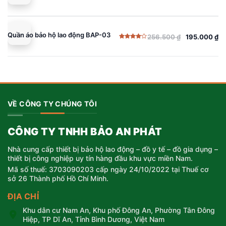
Quần áo bảo hộ lao động BAP-03
256.500
₫
195.000
₫
Giá
Giá
Được
gốc
hiện
xếp
hạng
là:
tại
4.00
5
sao
256.500 ₫.
là:
195.000 ₫.
VỀ CÔNG TY CHÚNG TÔI
CÔNG TY TNHH BẢO AN PHÁT
Nhà cung cấp thiết bị bảo hộ lao động – đồ y tế – đồ gia dụng –
thiết bị công nghiệp uy tín hàng đầu khu vực miền Nam.
Mã số thuế: 3703090203 cấp ngày 24/10/2022 tại Thuế cơ
sở 26 Thành phố Hồ Chí Minh.
ĐỊA CHỈ
Khu dân cư Nam An, Khu phố Đông An, Phường Tân Đông
Hiệp, TP Dĩ An, Tỉnh Bình Dương, Việt Nam