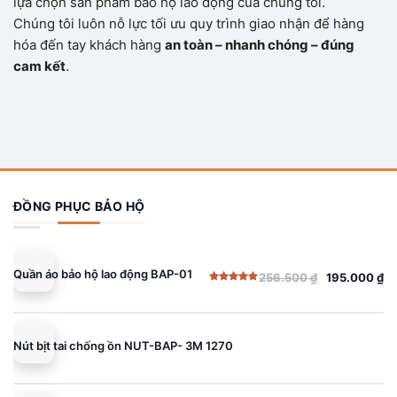
lựa chọn sản phẩm bảo hộ lao động của chúng tôi.
Chúng tôi luôn nỗ lực tối ưu quy trình giao nhận để hàng
hóa đến tay khách hàng
an toàn – nhanh chóng – đúng
cam kết
.
ĐỒNG PHỤC BẢO HỘ
Quần áo bảo hộ lao động BAP-01
256.500
₫
195.000
₫
Giá
Giá
Được xếp
gốc
hiện
hạng
5.00
5 sao
là:
tại
256.500 ₫.
là:
Nút bịt tai chống ồn NUT-BAP- 3M 1270
195.000 ₫.