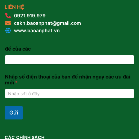
LIÊN HỆ
0921.919.979
cskh.baoanphat@gmail.com
www.baoanphat.vn
để của các
Nhập số điện thoại của bạn để nhận ngay các ưu đãi
mới
*
Gửi
CÁC CHÍNH SÁCH