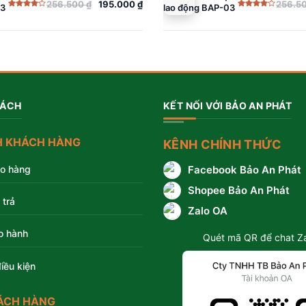
256.500
₫
195.000
₫
256.5
03
lao động BAP-03
Giá
Giá
Được
Được
gốc
hiện
xếp
xếp
hạng
hạng
là:
tại
4.00
5
4.00
5
sao
sao
256.500 ₫.
là:
195.000 ₫.
SÁCH
KẾT NỐI VỚI BẢO AN PHÁT
H KHÁCH HÀNG
KÊNH CHÍNH THỨC
ao hàng
Facebook Bảo An Phát
Shopee Bảo An Phát
 trả
Zalo OA
o hành
Quét mã QR để chat Z
iều kiện
ÁCH HÀNG