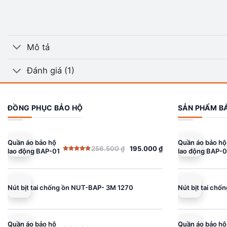
Mô tả
Đánh giá (1)
ĐỒNG PHỤC BẢO HỘ
SẢN PHẨM B
Quần áo bảo hộ
Quần áo bảo hộ
256.500
₫
195.000
₫
lao động BAP-01
lao động BAP-0
Giá
Giá
Giá
Giá
Được xếp
gốc
hiện
gốc
hiện
hạng
5.00
5 sao
là:
tại
là:
tại
256.500 ₫.
là:
256.500 ₫.
là:
Nút bịt tai chống ồn NUT-BAP- 3M 1270
Nút bịt tai ch
195.000 ₫.
195.000 ₫.
Quần áo bảo hộ
Quần áo bảo hộ