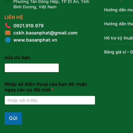
Phường Tân Đông Hiệp, TP Dĩ An, Tỉnh
Bình Dương, Việt Nam
Hướng dẫn mu
LIÊN HỆ
Hướng dẫn tha
0921.919.979
cskh.baoanphat@gmail.com
Hỗ trợ kỹ thuậ
www.baoanphat.vn
Bảng giá sỉ – Đ
của ưu bạn
Nhập số điện thoại của bạn để nhận
ngay các ưu đãi mới
*
Gửi