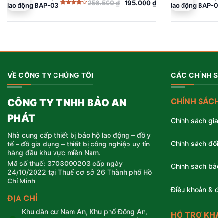
256.500
₫
195.000
₫
lao động BAP-03
lao động BAP-
Giá
Giá
Giá
Giá
Được
gốc
hiện
gốc
hiện
xếp
hạng
là:
tại
là:
tại
4.00
5
sao
256.500 ₫.
là:
256.500 ₫.
là:
195.000 ₫.
195.000 ₫.
VỀ CÔNG TY CHÚNG TÔI
CÁC CHÍNH 
CHÍNH SÁC
CÔNG TY TNHH BẢO AN
PHÁT
Chính sách gi
Nhà cung cấp thiết bị bảo hộ lao động – đồ y
Chính sách đổi
tế – đồ gia dụng – thiết bị công nghiệp uy tín
hàng đầu khu vực miền Nam.
Mã số thuế: 3703090203 cấp ngày
Chính sách bả
24/10/2022 tại Thuế cơ sở 26 Thành phố Hồ
Chí Minh.
Điều khoản & đ
ĐỊA CHỈ
Khu dân cư Nam An, Khu phố Đông An,
HỖ TRỢ KH