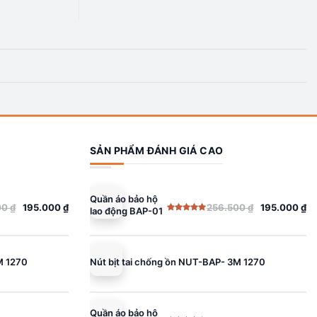
SẢN PHẨM ĐÁNH GIÁ CAO
Quần áo bảo hộ
00
₫
195.000
₫
256.500
₫
195.000
₫
lao động BAP-01
Giá
Giá
Được xếp
gốc
hiện
hạng
5.00
5 sao
là:
tại
256.500 ₫.
là:
M 1270
Nút bịt tai chống ồn NUT-BAP- 3M 1270
195.000 ₫.
Quần áo bảo hộ