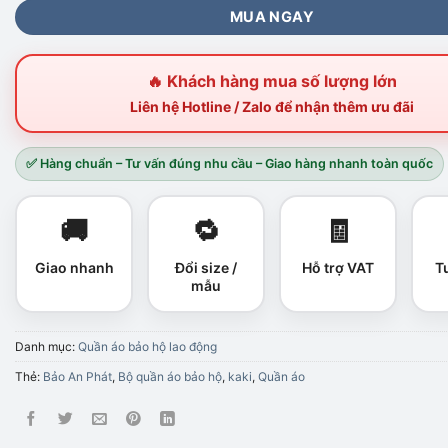
MUA NGAY
🔥 Khách hàng mua số lượng lớn
Liên hệ Hotline / Zalo để nhận thêm ưu đãi
✅ Hàng chuẩn – Tư vấn đúng nhu cầu – Giao hàng nhanh toàn quốc
🚚
🔁
🧾
Giao nhanh
Đổi size /
Hỗ trợ VAT
T
mẫu
Danh mục:
Quần áo bảo hộ lao động
Thẻ:
Bảo An Phát
,
Bộ quần áo bảo hộ
,
kaki
,
Quần áo