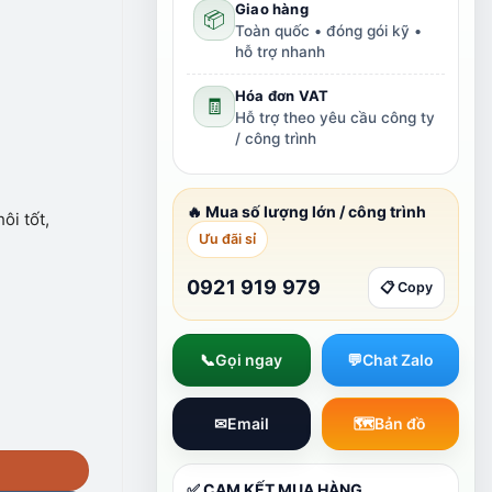
Giao hàng
📦
Toàn quốc • đóng gói kỹ •
hỗ trợ nhanh
Hóa đơn VAT
🧾
Hỗ trợ theo yêu cầu công ty
/ công trình
🔥 Mua số lượng lớn / công trình
ôi tốt,
Ưu đãi sỉ
0921 919 979
📋 Copy
📞
Gọi ngay
💬
Chat Zalo
✉
Email
🗺
Bản đồ
✅ CAM KẾT MUA HÀNG