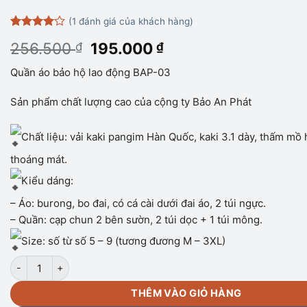
(
1
đánh giá của khách hàng)
4
1
trên 5
Giá
Giá
256.500
195.000
₫
₫
dựa trên
đánh giá
gốc
hiện
Quần áo bảo hộ lao động BAP-03
là:
tại
256.500 ₫.
là:
Sản phẩm chất lượng cao của cộng ty Bảo An Phát
195.000 ₫.
Chất liệu: vải kaki pangim Hàn Quốc, kaki 3.1 dày, thấm mồ h
thoáng mát.
Kiểu dáng:
– Áo: burong, bo đai, có cá cài dưới đai áo, 2 túi ngực.
– Quần: cạp chun 2 bên sườn, 2 túi dọc + 1 túi mông.
Size: số từ số 5 – 9 (tương đương M – 3XL)
Quần áo bảo hộ lao động BAP-03 số lượng
THÊM VÀO GIỎ HÀNG