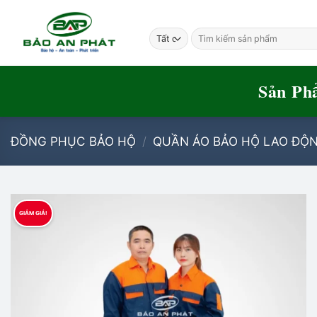
Bỏ
qua
Tìm
nội
kiếm:
dung
Sản Ph
ĐỒNG PHỤC BẢO HỘ
/
QUẦN ÁO BẢO HỘ LAO ĐỘ
GIẢM GIÁ!
Add to
wishlist