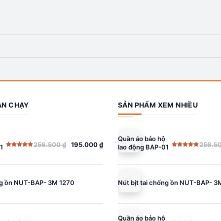
ÁN CHẠY
SẢN PHẨM XEM NHIỀU
Quần áo bảo hộ
256.500
₫
195.000
₫
256.5
1
lao động BAP-01
Giá
Giá
Được xếp
Được xếp
gốc
hiện
hạng
5.00
hạng
5.00
5 sao
5 sao
là:
tại
256.500 ₫.
là:
ống ồn NUT-BAP- 3M 1270
Nút bịt tai chống ồn NUT-BAP- 3
195.000 ₫.
Quần áo bảo hộ