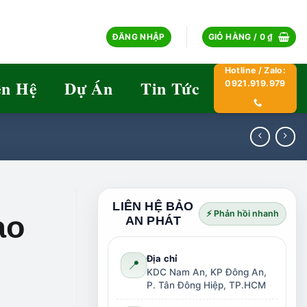
ĐĂNG NHẬP
GIỎ HÀNG /
0
₫
Hotline / Zalo:
ên Hệ
Dự Án
Tin Tức
0921.919.979
LIÊN HỆ BẢO
⚡ Phản hồi nhanh
ao
AN PHÁT
Địa chỉ
📍
KDC Nam An, KP Đông An,
P. Tân Đông Hiệp, TP.HCM