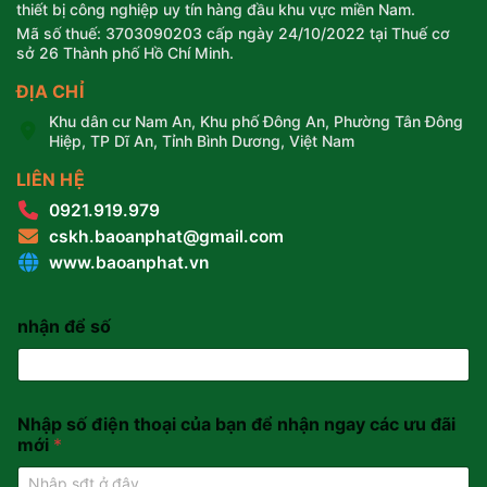
thiết bị công nghiệp uy tín hàng đầu khu vực miền Nam.
Mã số thuế: 3703090203 cấp ngày 24/10/2022 tại Thuế cơ
sở 26 Thành phố Hồ Chí Minh.
ĐỊA CHỈ
Khu dân cư Nam An, Khu phố Đông An, Phường Tân Đông
Hiệp, TP Dĩ An, Tỉnh Bình Dương, Việt Nam
LIÊN HỆ
0921.919.979
cskh.baoanphat@gmail.com
www.baoanphat.vn
nhận để số
Nhập số điện thoại của bạn để nhận ngay các ưu đãi
mới
*