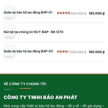
Quần áo bảo hộ lao động BAP-01
256.500
₫
195.000
₫
Giá
Giá
Được xếp
gốc
hiện
hạng
5.00
5 sao
là:
tại
256.500 ₫.
là:
Nút bịt tai chống ồn NUT-BAP- 3M 1270
195.000 ₫.
Quần áo bảo hộ lao động BAP-03
256.500
₫
195.000
₫
Giá
Giá
Được
gốc
hiện
xếp
hạng
là:
tại
4.00
5
sao
256.500 ₫.
là:
195.000 ₫.
VỀ CÔNG TY CHÚNG TÔI
CÔNG TY TNHH BẢO AN PHÁT
Nhà cung cấp thiết bị bảo hộ lao động – đồ y tế – đồ gia dụng –