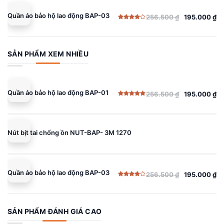
Quần áo bảo hộ lao động BAP-03
256.500
₫
195.000
₫
Giá
Giá
Được
gốc
hiện
xếp
hạng
là:
tại
4.00
5
sao
256.500 ₫.
là:
SẢN PHẨM XEM NHIỀU
195.000 ₫.
Quần áo bảo hộ lao động BAP-01
256.500
₫
195.000
₫
Giá
Giá
Được xếp
gốc
hiện
hạng
5.00
5 sao
là:
tại
256.500 ₫.
là:
Nút bịt tai chống ồn NUT-BAP- 3M 1270
195.000 ₫.
Quần áo bảo hộ lao động BAP-03
256.500
₫
195.000
₫
Giá
Giá
Được
gốc
hiện
xếp
hạng
là:
tại
4.00
5
sao
256.500 ₫.
là:
SẢN PHẨM ĐÁNH GIÁ CAO
195.000 ₫.