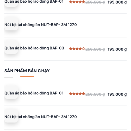
Quần áo bảo hộ lao động BAP-01
256.500
₫
195.000
₫
Giá
Giá
Được xếp
gốc
hiện
hạng
5.00
5 sao
là:
tại
256.500 ₫.
là:
Nút bịt tai chống ồn NUT-BAP- 3M 1270
195.000 ₫.
Quần áo bảo hộ lao động BAP-03
256.500
₫
195.000
₫
Giá
Giá
Được
gốc
hiện
xếp
hạng
là:
tại
4.00
5
sao
256.500 ₫.
là:
SẢN PHẨM BÁN CHẠY
195.000 ₫.
Quần áo bảo hộ lao động BAP-01
256.500
₫
195.000
₫
Giá
Giá
Được xếp
gốc
hiện
hạng
5.00
5 sao
là:
tại
256.500 ₫.
là:
Nút bịt tai chống ồn NUT-BAP- 3M 1270
195.000 ₫.