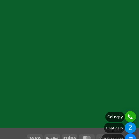
📞
Gọi ngay
Z
Chat Zalo
Visa
PayPal
Stripe
MasterCard
Cash