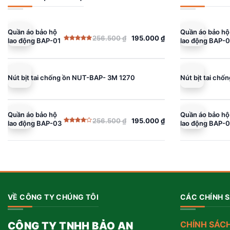
Quần áo bảo hộ
Quần áo bảo hộ
256.500
₫
195.000
₫
lao động BAP-01
lao động BAP-0
Giá
Giá
Giá
Giá
Được xếp
gốc
hiện
gốc
hiện
hạng
5.00
5 sao
là:
tại
là:
tại
256.500 ₫.
là:
256.500 ₫.
là:
Nút bịt tai chống ồn NUT-BAP- 3M 1270
Nút bịt tai ch
195.000 ₫.
195.000 ₫.
Quần áo bảo hộ
Quần áo bảo hộ
256.500
₫
195.000
₫
lao động BAP-03
lao động BAP-
Giá
Giá
Giá
Giá
Được
gốc
hiện
gốc
hiện
xếp
hạng
là:
tại
là:
tại
4.00
5
sao
256.500 ₫.
là:
256.500 ₫.
là:
195.000 ₫.
195.000 ₫.
VỀ CÔNG TY CHÚNG TÔI
CÁC CHÍNH 
CHÍNH SÁC
CÔNG TY TNHH BẢO AN