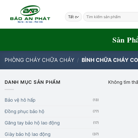
Bỏ
qua
Tìm
nội
kiếm:
dung
Sản Ph
PHÒNG CHÁY CHỮA CHÁY
/
BÌNH CHỮA CHÁY C
DANH MỤC SẢN PHẨM
Không tìm thấ
Bảo vệ hô hấp
(13)
Đồng phục bảo hộ
(77)
Găng tay bảo hộ lao động
(17)
Giày bảo hộ lao động
(37)