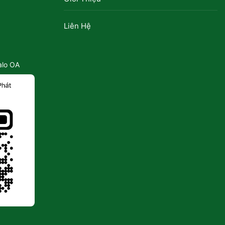
Liên Hệ
alo OA