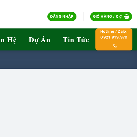
ĐĂNG NHẬP
GIỎ HÀNG /
0
₫
Hotline / Zalo:
ên Hệ
Dự Án
Tin Tức
0921.919.979