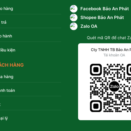
ao hàng
Facebook Bảo An Phát
Shopee Bảo An Phát
 trả
Zalo OA
o hành
Quét mã QR để chat Z
iều kiện
ÁCH HÀNG
a hàng
nh toán
t
ại lý