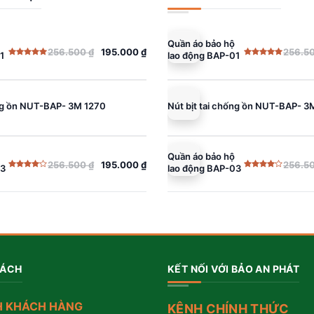
Quần áo bảo hộ
256.500
₫
195.000
₫
256.5
1
lao động BAP-01
Giá
Giá
Được xếp
Được xếp
gốc
hiện
hạng
5.00
hạng
5.00
5 sao
5 sao
là:
tại
256.500 ₫.
là:
ống ồn NUT-BAP- 3M 1270
Nút bịt tai chống ồn NUT-BAP- 3
195.000 ₫.
Quần áo bảo hộ
256.500
₫
195.000
₫
256.5
03
lao động BAP-03
Giá
Giá
Được
Được
gốc
hiện
xếp
xếp
hạng
hạng
là:
tại
4.00
5
4.00
5
sao
sao
256.500 ₫.
là:
195.000 ₫.
SÁCH
KẾT NỐI VỚI BẢO AN PHÁT
H KHÁCH HÀNG
KÊNH CHÍNH THỨC