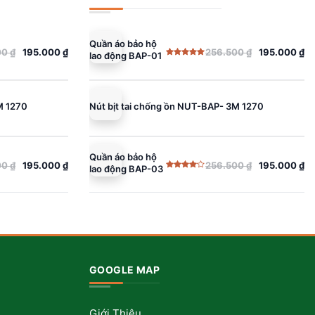
Quần áo bảo hộ
00
₫
195.000
₫
256.500
₫
195.000
₫
lao động BAP-01
Giá
Giá
Được xếp
gốc
hiện
hạng
5.00
5 sao
là:
tại
256.500 ₫.
là:
M 1270
Nút bịt tai chống ồn NUT-BAP- 3M 1270
195.000 ₫.
Quần áo bảo hộ
00
₫
195.000
₫
256.500
₫
195.000
₫
lao động BAP-03
Giá
Giá
Được
gốc
hiện
xếp
hạng
là:
tại
4.00
5
sao
256.500 ₫.
là:
195.000 ₫.
GOOGLE MAP
Giới Thiệu