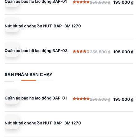
Quần áo bảo hộ lao động BAP-01
256.500
₫
195.000
₫
Giá
Giá
Được xếp
gốc
hiện
hạng
5.00
5 sao
là:
tại
256.500 ₫.
là:
Nút bịt tai chống ồn NUT-BAP- 3M 1270
195.000 ₫.
Quần áo bảo hộ lao động BAP-03
256.500
₫
195.000
₫
Giá
Giá
Được
gốc
hiện
xếp
hạng
là:
tại
4.00
5
sao
256.500 ₫.
là:
SẢN PHẨM BÁN CHẠY
195.000 ₫.
Quần áo bảo hộ lao động BAP-01
256.500
₫
195.000
₫
Giá
Giá
Được xếp
gốc
hiện
hạng
5.00
5 sao
là:
tại
256.500 ₫.
là:
Nút bịt tai chống ồn NUT-BAP- 3M 1270
195.000 ₫.