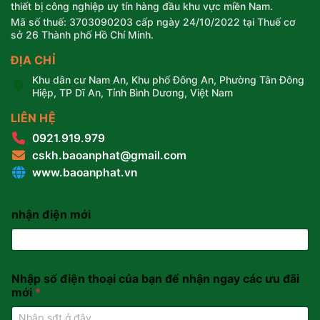
thiết bị công nghiệp uy tín hàng đầu khu vực miền Nam.
Mã số thuế: 3703090203 cấp ngày 24/10/2022 tại Thuế cơ
sở 26 Thành phố Hồ Chí Minh.
ĐỊA CHỈ
Khu dân cư Nam An, Khu phố Đông An, Phường Tân Đông
Hiệp, TP Dĩ An, Tỉnh Bình Dương, Việt Nam
LIÊN HỆ
0921.919.979
cskh.baoanphat@gmail.com
www.baoanphat.vn
nhận điện mới
Nhập số điện thoại của bạn để nhận ngay các ưu đãi
mới
*