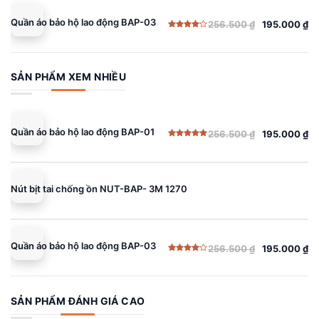
Quần áo bảo hộ lao động BAP-03
256.500
₫
195.000
₫
Giá
Giá
Được
gốc
hiện
xếp
hạng
là:
tại
4.00
5
sao
256.500 ₫.
là:
SẢN PHẨM XEM NHIỀU
195.000 ₫.
Quần áo bảo hộ lao động BAP-01
256.500
₫
195.000
₫
Giá
Giá
Được xếp
gốc
hiện
hạng
5.00
5 sao
là:
tại
256.500 ₫.
là:
Nút bịt tai chống ồn NUT-BAP- 3M 1270
195.000 ₫.
Quần áo bảo hộ lao động BAP-03
256.500
₫
195.000
₫
Giá
Giá
Được
gốc
hiện
xếp
hạng
là:
tại
4.00
5
sao
256.500 ₫.
là:
SẢN PHẨM ĐÁNH GIÁ CAO
195.000 ₫.