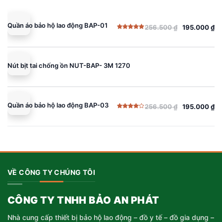
Quần áo bảo hộ lao động BAP-01
256.500
₫
195.000
₫
Giá
Giá
Được xếp
gốc
hiện
hạng
5.00
5 sao
là:
tại
256.500 ₫.
là:
Nút bịt tai chống ồn NUT-BAP- 3M 1270
195.000 ₫.
Quần áo bảo hộ lao động BAP-03
256.500
₫
195.000
₫
Giá
Giá
Được
gốc
hiện
xếp
hạng
là:
tại
4.00
5
sao
256.500 ₫.
là:
195.000 ₫.
VỀ CÔNG TY CHÚNG TÔI
CÔNG TY TNHH BẢO AN PHÁT
Nhà cung cấp thiết bị bảo hộ lao động – đồ y tế – đồ gia dụng –