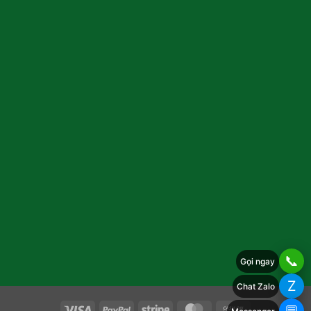
📞
Gọi ngay
Z
Chat Zalo
Visa
PayPal
Stripe
MasterCard
Cash