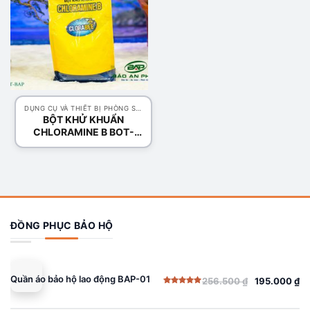
DỤNG CỤ VÀ THIẾT BỊ PHÒNG SẠCH
BỘT KHỬ KHUẨN
CHLORAMINE B BOT-
BAP
ĐỒNG PHỤC BẢO HỘ
Quần áo bảo hộ lao động BAP-01
256.500
₫
195.000
₫
Giá
Giá
Được xếp
gốc
hiện
hạng
5.00
5 sao