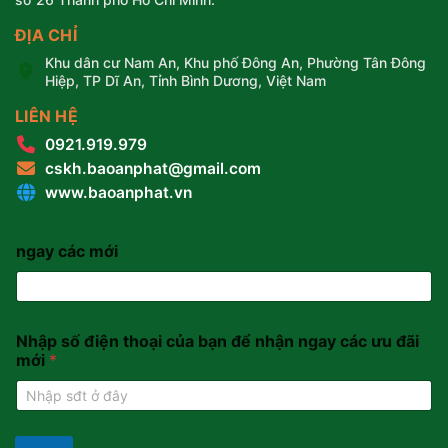
ĐỊA CHỈ
Khu dân cư Nam An, Khu phố Đông An, Phường Tân Đông
Hiệp, TP Dĩ An, Tỉnh Bình Dương, Việt Nam
LIÊN HỆ
0921.919.979
cskh.baoanphat@gmail.com
www.baoanphat.vn
ngay các mới
Nhập số điện thoại của bạn để nhận ngay các ưu đãi
mới
*