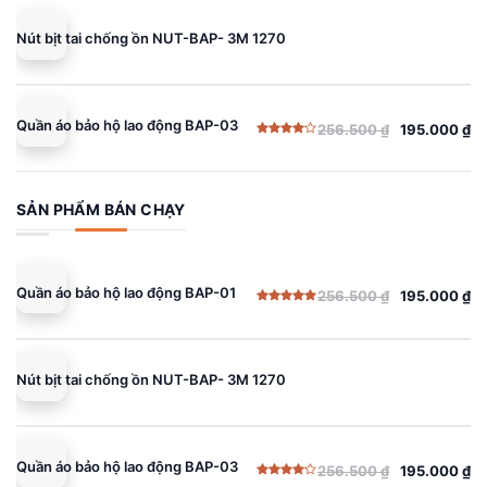
là:
tại
256.500 ₫.
là:
Nút bịt tai chống ồn NUT-BAP- 3M 1270
195.000 ₫.
Quần áo bảo hộ lao động BAP-03
256.500
₫
195.000
₫
Giá
Giá
Được
gốc
hiện
xếp
hạng
là:
tại
4.00
5
sao
256.500 ₫.
là:
SẢN PHẨM BÁN CHẠY
195.000 ₫.
Quần áo bảo hộ lao động BAP-01
256.500
₫
195.000
₫
Giá
Giá
Được xếp
gốc
hiện
hạng
5.00
5 sao
là:
tại
256.500 ₫.
là:
Nút bịt tai chống ồn NUT-BAP- 3M 1270
195.000 ₫.
Quần áo bảo hộ lao động BAP-03
256.500
₫
195.000
₫
Giá
Giá