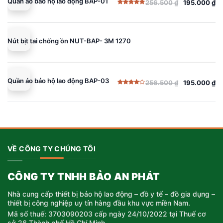
Quần áo bảo hộ lao động BAP-01
256.500
₫
195.000
₫
Giá
Giá
Được xếp
gốc
hiện
hạng
5.00
5 sao
là:
tại
256.500 ₫.
là:
Nút bịt tai chống ồn NUT-BAP- 3M 1270
195.000 ₫.
Quần áo bảo hộ lao động BAP-03
256.500
₫
195.000
₫
Giá
Giá
Được
gốc
hiện
xếp
hạng
là:
tại
4.00
5
sao
256.500 ₫.
là:
195.000 ₫.
VỀ CÔNG TY CHÚNG TÔI
CÔNG TY TNHH BẢO AN PHÁT
Nhà cung cấp thiết bị bảo hộ lao động – đồ y tế – đồ gia dụng –
thiết bị công nghiệp uy tín hàng đầu khu vực miền Nam.
Mã số thuế: 3703090203 cấp ngày 24/10/2022 tại Thuế cơ
sở 26 Thành phố Hồ Chí Minh.