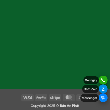
📞
Gọi ngay
Z
Chat Zalo
💬
Visa
PayPal
Stripe
MasterCard
Cash
Messenger
On
Copyright 2025 ©
Bảo An Phát
Delivery