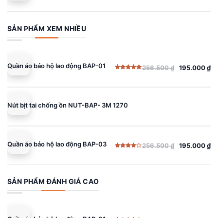
Được
gốc
hiện
xếp
hạng
là:
tại
4.00
5
sao
256.500 ₫.
là:
SẢN PHẨM XEM NHIỀU
195.000 ₫.
Quần áo bảo hộ lao động BAP-01
256.500
₫
195.000
₫
Giá
Giá
Được xếp
gốc
hiện
hạng
5.00
5 sao
là:
tại
256.500 ₫.
là:
Nút bịt tai chống ồn NUT-BAP- 3M 1270
195.000 ₫.
Quần áo bảo hộ lao động BAP-03
256.500
₫
195.000
₫
Giá
Giá
Được
gốc
hiện
xếp
hạng
là:
tại
4.00
5
sao
256.500 ₫.
là:
SẢN PHẨM ĐÁNH GIÁ CAO
195.000 ₫.