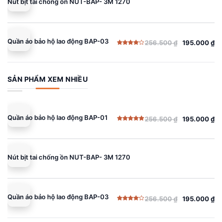
Nút bịt tai chống ồn NUT-BAP- 3M 1270
195.000 ₫.
Quần áo bảo hộ lao động BAP-03
256.500
₫
195.000
₫
Giá
Giá
Được
gốc
hiện
xếp
hạng
là:
tại
4.00
5
sao
256.500 ₫.
là:
SẢN PHẨM XEM NHIỀU
195.000 ₫.
Quần áo bảo hộ lao động BAP-01
256.500
₫
195.000
₫
Giá
Giá
Được xếp
gốc
hiện
hạng
5.00
5 sao
là:
tại
256.500 ₫.
là:
Nút bịt tai chống ồn NUT-BAP- 3M 1270
195.000 ₫.
Quần áo bảo hộ lao động BAP-03
256.500
₫
195.000
₫
Giá
Giá
Được
gốc
hiện
xếp
hạng
là:
tại