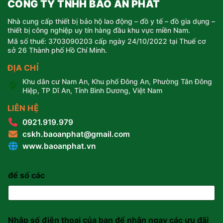
CÔNG TY TNHH BẢO AN PHÁT
Nhà cung cấp thiết bị bảo hộ lao động – đồ y tế – đồ gia dụng –
thiết bị công nghiệp uy tín hàng đầu khu vực miền Nam.
Mã số thuế: 3703090203 cấp ngày 24/10/2022 tại Thuế cơ
sở 26 Thành phố Hồ Chí Minh.
ĐỊA CHỈ
Khu dân cư Nam An, Khu phố Đông An, Phường Tân Đông
Hiệp, TP Dĩ An, Tỉnh Bình Dương, Việt Nam
LIÊN HỆ
0921.919.979
cskh.baoanphat@gmail.com
www.baoanphat.vn
để số các
Nhập số điện thoại của bạn để nhận ngay các ưu đãi