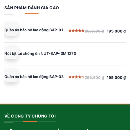
4.00
5
sao
256.500 ₫.
là:
SẢN PHẨM ĐÁNH GIÁ CAO
195.000 ₫.
Quần áo bảo hộ lao động BAP-01
256.500
₫
195.000
₫
Giá
Giá
Được xếp
gốc
hiện
hạng
5.00
5 sao
là:
tại
256.500 ₫.
là:
Nút bịt tai chống ồn NUT-BAP- 3M 1270
195.000 ₫.
Quần áo bảo hộ lao động BAP-03
256.500
₫
195.000
₫
Giá
Giá
Được
gốc
hiện
xếp
hạng
là:
tại
4.00
5
sao
256.500 ₫.
là:
195.000 ₫.
VỀ CÔNG TY CHÚNG TÔI