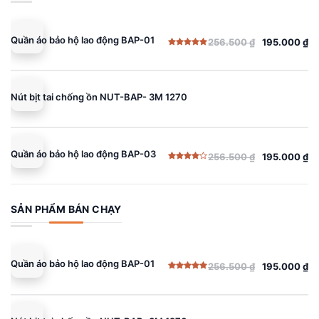
Quần áo bảo hộ lao động BAP-01
256.500
₫
195.000
₫
Giá
Giá
Được xếp
gốc
hiện
hạng
5.00
5 sao
là:
tại
256.500 ₫.
là:
Nút bịt tai chống ồn NUT-BAP- 3M 1270
195.000 ₫.
Quần áo bảo hộ lao động BAP-03
256.500
₫
195.000
₫
Giá
Giá
Được
gốc
hiện
xếp
hạng
là:
tại
4.00
5
sao
256.500 ₫.
là:
SẢN PHẨM BÁN CHẠY
195.000 ₫.
Quần áo bảo hộ lao động BAP-01
256.500
₫
195.000
₫
Giá
Giá
Được xếp
gốc
hiện
hạng
5.00
5 sao
là:
tại
256.500 ₫.
là: