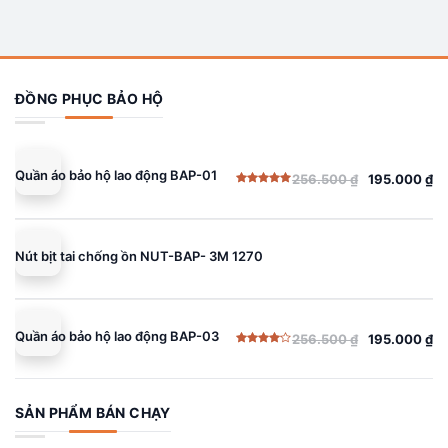
ĐỒNG PHỤC BẢO HỘ
Quần áo bảo hộ lao động BAP-01
256.500
₫
195.000
₫
Giá
Giá
Được xếp
gốc
hiện
hạng
5.00
5 sao
là:
tại
256.500 ₫.
là:
Nút bịt tai chống ồn NUT-BAP- 3M 1270
195.000 ₫.
Quần áo bảo hộ lao động BAP-03
256.500
₫
195.000
₫
Giá
Giá
Được
gốc
hiện
xếp
hạng
là:
tại
4.00
5
sao
256.500 ₫.
là:
SẢN PHẨM BÁN CHẠY
195.000 ₫.