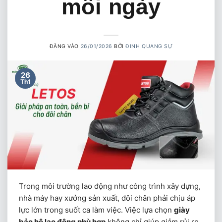
mỗi ngày
ĐĂNG VÀO
26/01/2026
BỞI
ĐINH QUANG SỰ
26
Th1
Trong môi trường lao động như công trình xây dựng,
nhà máy hay xưởng sản xuất, đôi chân phải chịu áp
lực lớn trong suốt ca làm việc. Việc lựa chọn
giày
bảo hộ lao động phù hợp
không chỉ giúp giảm rủi ro