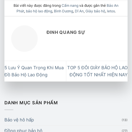
Bài viết này được đăng trong
Cẩm nang
và được gắn thẻ
Bảo An
Phát
,
bảo hộ lao động
,
Bình Dương
,
Dĩ An
,
Giày bảo hộ
,
letos
.
ĐINH QUANG SỰ
5 Lưu Ý Quan Trọng Khi Mua
TOP 5 ĐÔI GIÀY BẢO HỘ LAO
Đồ Bảo Hộ Lao Động
ĐỘNG TỐT NHẤT HIỆN NAY
DANH MỤC SẢN PHẨM
Bảo vệ hô hấp
(13)
Đồng phục bảo hộ
(77)