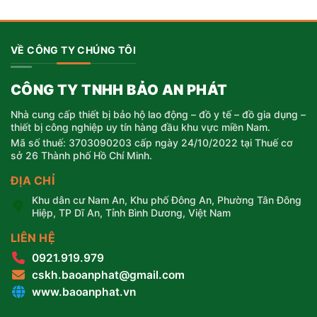
256.500 ₫.
là:
195.000 ₫.
VỀ CÔNG TY CHÚNG TÔI
CÔNG TY TNHH BẢO AN PHÁT
Nhà cung cấp thiết bị bảo hộ lao động – đồ y tế – đồ gia dụng –
thiết bị công nghiệp uy tín hàng đầu khu vực miền Nam.
Mã số thuế: 3703090203 cấp ngày 24/10/2022 tại Thuế cơ
sở 26 Thành phố Hồ Chí Minh.
ĐỊA CHỈ
Khu dân cư Nam An, Khu phố Đông An, Phường Tân Đông
Hiệp, TP Dĩ An, Tỉnh Bình Dương, Việt Nam
LIÊN HỆ
0921.919.979
cskh.baoanphat@gmail.com
www.baoanphat.vn