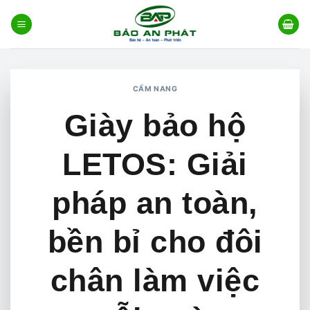
Bỏ
qua
nội
dung
CẨM NANG
Giày bảo hộ
LETOS: Giải
pháp an toàn,
bền bỉ cho đôi
chân làm việc