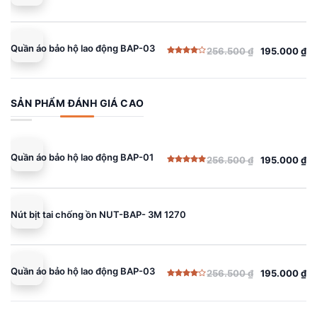
Quần áo bảo hộ lao động BAP-03
256.500
₫
195.000
₫
Giá
Giá
Được
gốc
hiện
xếp
hạng
là:
tại
4.00
5
sao
256.500 ₫.
là:
SẢN PHẨM ĐÁNH GIÁ CAO
195.000 ₫.
Quần áo bảo hộ lao động BAP-01
256.500
₫
195.000
₫
Giá
Giá
Được xếp
gốc
hiện
hạng
5.00
5 sao
là:
tại
256.500 ₫.
là:
Nút bịt tai chống ồn NUT-BAP- 3M 1270
195.000 ₫.
Quần áo bảo hộ lao động BAP-03
256.500
₫
195.000
₫
Giá
Giá
Được
gốc
hiện
xếp
hạng
là:
tại
4.00
5
sao