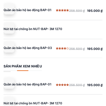
Quần áo bảo hộ lao động BAP-01
256.500
₫
195.000
₫
Giá
Giá
Được xếp
gốc
hiện
hạng
5.00
5 sao
là:
tại
256.500 ₫.
là:
Nút bịt tai chống ồn NUT-BAP- 3M 1270
195.000 ₫.
Quần áo bảo hộ lao động BAP-03
256.500
₫
195.000
₫
Giá
Giá
Được
gốc
hiện
xếp
hạng
là:
tại
4.00
5
sao
256.500 ₫.
là:
SẢN PHẨM XEM NHIỀU
195.000 ₫.
Quần áo bảo hộ lao động BAP-01
256.500
₫
195.000
₫
Giá
Giá
Được xếp
gốc
hiện
hạng
5.00
5 sao
là:
tại
256.500 ₫.
là:
Nút bịt tai chống ồn NUT-BAP- 3M 1270
195.000 ₫.