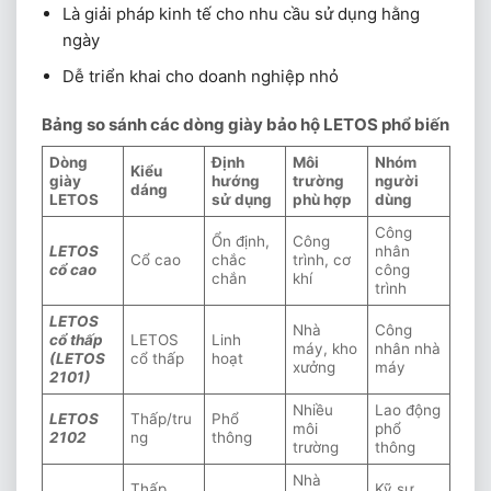
Là giải pháp kinh tế cho nhu cầu sử dụng hằng
ngày
Dễ triển khai cho doanh nghiệp nhỏ
Bảng so sánh các dòng giày bảo hộ LETOS phổ biến
Dòng
Định
Môi
Nhóm
Kiểu
giày
hướng
trường
người
dáng
LETOS
sử dụng
phù hợp
dùng
Công
Ổn định,
Công
LETOS
nhân
Cổ cao
chắc
trình, cơ
cổ cao
công
chắn
khí
trình
LETOS
Nhà
Công
cổ thấp
LETOS
Linh
máy, kho
nhân nhà
(LETOS
cổ thấp
hoạt
xưởng
máy
2101)
Nhiều
Lao động
LETOS
Thấp/tru
Phổ
môi
phổ
2102
ng
thông
trường
thông
Nhà
Thấp,
Kỹ sư,