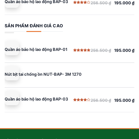
Quần áo bảo hộ lao động BAP-03
256.500
₫
195.000
₫
Giá
Giá
Được
gốc
hiện
xếp
hạng
là:
tại
4.00
5
sao
256.500 ₫.
là:
SẢN PHẨM ĐÁNH GIÁ CAO
195.000 ₫.
Quần áo bảo hộ lao động BAP-01
256.500
₫
195.000
₫
Giá
Giá
Được xếp
gốc
hiện
hạng
5.00
5 sao
là:
tại
256.500 ₫.
là:
Nút bịt tai chống ồn NUT-BAP- 3M 1270
195.000 ₫.
Quần áo bảo hộ lao động BAP-03
256.500
₫
195.000
₫
Giá
Giá
Được
gốc
hiện
xếp
hạng
là:
tại
4.00
5
sao
256.500 ₫.
là:
195.000 ₫.