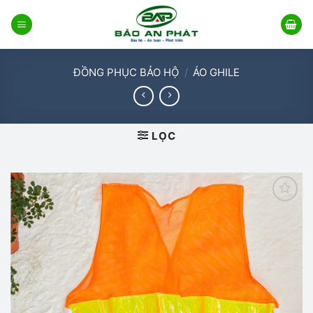
Bỏ
qua
nội
dung
ĐỒNG PHỤC BẢO HỘ
/
ÁO GHILE
LỌC
Add to
wishlist