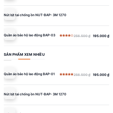
gốc
hiện
hạng
5.00
5 sao
là:
tại
256.500 ₫.
là:
Nút bịt tai chống ồn NUT-BAP- 3M 1270
195.000 ₫.
Quần áo bảo hộ lao động BAP-03
256.500
₫
195.000
₫
Giá
Giá
Được
gốc
hiện
xếp
hạng
là:
tại
4.00
5
sao
256.500 ₫.
là:
SẢN PHẨM XEM NHIỀU
195.000 ₫.
Quần áo bảo hộ lao động BAP-01
256.500
₫
195.000
₫
Giá
Giá
Được xếp
gốc
hiện
hạng
5.00
5 sao
là:
tại
256.500 ₫.
là:
Nút bịt tai chống ồn NUT-BAP- 3M 1270
195.000 ₫.