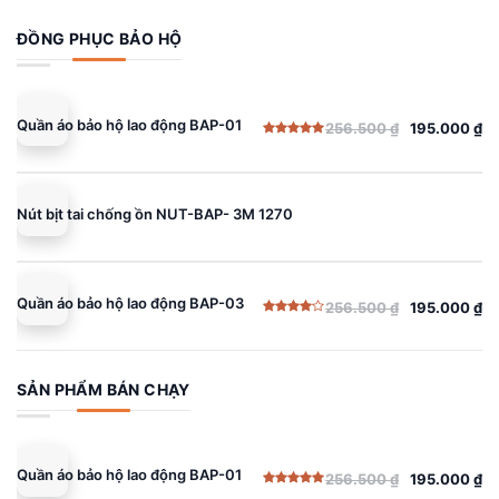
ĐỒNG PHỤC BẢO HỘ
Quần áo bảo hộ lao động BAP-01
256.500
₫
195.000
₫
Giá
Giá
Được xếp
gốc
hiện
hạng
5.00
5 sao
là:
tại
256.500 ₫.
là:
Nút bịt tai chống ồn NUT-BAP- 3M 1270
195.000 ₫.
Quần áo bảo hộ lao động BAP-03
256.500
₫
195.000
₫
Giá
Giá
Được
gốc
hiện
xếp
hạng
là:
tại
4.00
5
sao
256.500 ₫.
là:
SẢN PHẨM BÁN CHẠY
195.000 ₫.
Quần áo bảo hộ lao động BAP-01
256.500
₫
195.000
₫
Giá
Giá
Được xếp