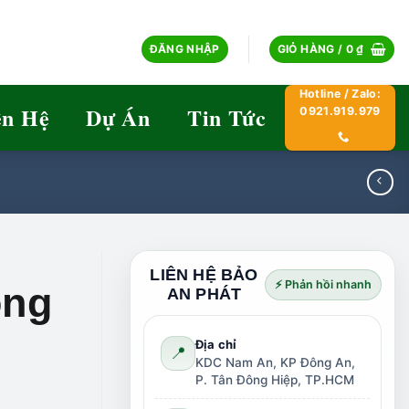
ĐĂNG NHẬP
GIỎ HÀNG /
0
₫
Hotline / Zalo:
ên Hệ
Dự Án
Tin Tức
0921.919.979
LIÊN HỆ BẢO
⚡ Phản hồi nhanh
ộng
AN PHÁT
Địa chỉ
📍
KDC Nam An, KP Đông An,
P. Tân Đông Hiệp, TP.HCM