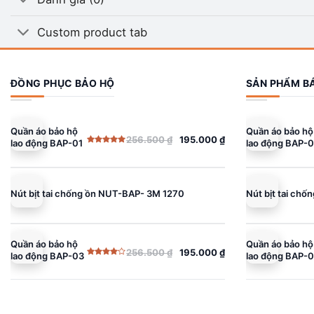
Custom product tab
ĐỒNG PHỤC BẢO HỘ
SẢN PHẨM B
Quần áo bảo hộ
Quần áo bảo hộ
256.500
₫
195.000
₫
lao động BAP-01
lao động BAP-0
Giá
Giá
Giá
Giá
Được xếp
gốc
hiện
gốc
hiện
hạng
5.00
5 sao
là:
tại
là:
tại
256.500 ₫.
là:
256.500 ₫.
là:
Nút bịt tai chống ồn NUT-BAP- 3M 1270
Nút bịt tai ch
195.000 ₫.
195.000 ₫.
Quần áo bảo hộ
Quần áo bảo hộ
256.500
₫
195.000
₫
lao động BAP-03
lao động BAP-
Giá
Giá
Giá
Giá
Được
gốc
hiện
gốc
hiện
xếp
hạng
là:
tại
là:
tại
4.00
5
sao
256.500 ₫.
là:
256.500 ₫.
là:
195.000 ₫.
195.000 ₫.