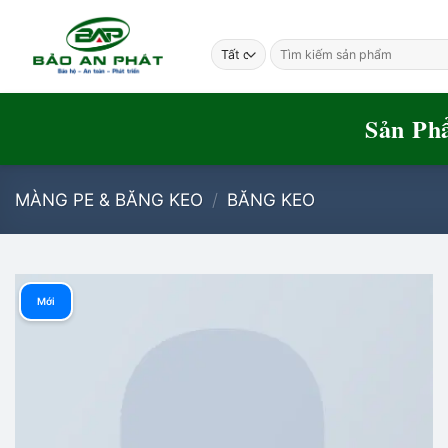
Bỏ
qua
Tìm
nội
kiếm:
dung
Sản Ph
MÀNG PE & BĂNG KEO
/
BĂNG KEO
Mới
Add to
wishlist