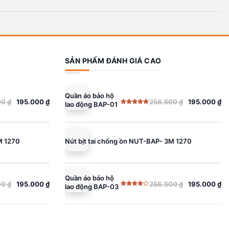
SẢN PHẨM ĐÁNH GIÁ CAO
Quần áo bảo hộ
00
₫
195.000
₫
256.500
₫
195.000
₫
lao động BAP-01
Giá
Giá
Được xếp
gốc
hiện
hạng
5.00
5 sao
là:
tại
256.500 ₫.
là:
M 1270
Nút bịt tai chống ồn NUT-BAP- 3M 1270
195.000 ₫.
Quần áo bảo hộ
00
₫
195.000
₫
256.500
₫
195.000
₫
lao động BAP-03
Giá
Giá
Được
gốc
hiện
xếp
hạng
là:
tại
4.00
5
sao
256.500 ₫.
là:
195.000 ₫.