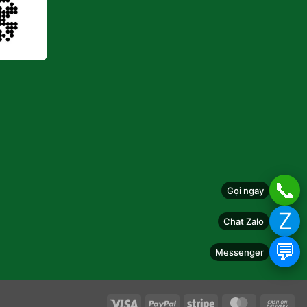
📞
Gọi ngay
Z
Chat Zalo
💬
Messenger
Visa
PayPal
Stripe
MasterCard
Ca