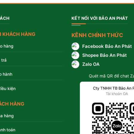
SÁCH
KẾT NỐI VỚI BẢO AN PHÁT
H KHÁCH HÀNG
KÊNH CHÍNH THỨC
ao hàng
Facebook Bảo An Phát
Shopee Bảo An Phát
 trả
Zalo OA
o hành
Quét mã QR để chat Z
iều kiện
ÁCH HÀNG
a hàng
nh toán