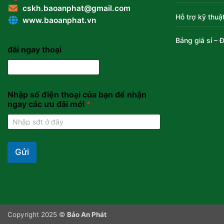
cskh.baoanphat@gmail.com
Hỗ trợ kỹ thuậ
www.baoanphat.vn
Bảng giá sỉ – Đ
đãi ngay thoại
Nhập số điện thoại của bạn để nhận
ngay các ưu đãi mới
*
Gửi
Copyright 2025 ©
Bảo An Phát