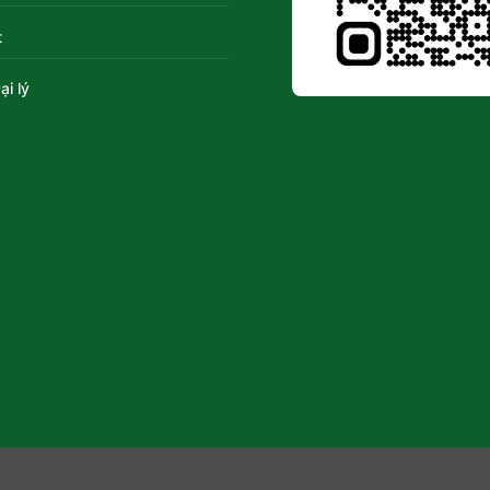
t
ại lý