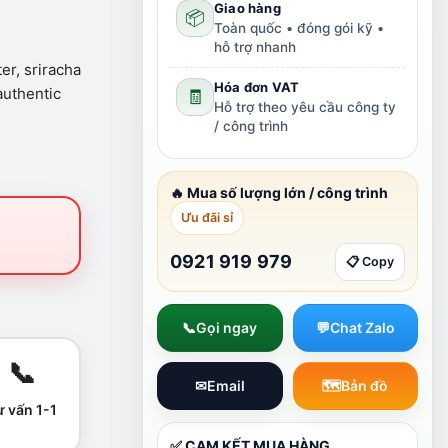
Giao hàng
📦
Toàn quốc • đóng gói kỹ •
hỗ trợ nhanh
er, sriracha
Hóa đơn VAT
authentic
🧾
Hỗ trợ theo yêu cầu công ty
/ công trình
🔥 Mua số lượng lớn / công trình
Ưu đãi sỉ
0921 919 979
📋 Copy
📞
Gọi ngay
💬
Chat Zalo
📞
✉
Email
🗺
Bản đồ
ư vấn 1-1
✅ CAM KẾT MUA HÀNG