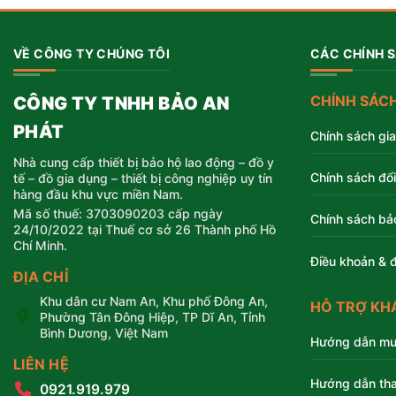
VỀ CÔNG TY CHÚNG TÔI
CÁC CHÍNH 
CHÍNH SÁC
CÔNG TY TNHH BẢO AN
PHÁT
Chính sách gi
Nhà cung cấp thiết bị bảo hộ lao động – đồ y
Chính sách đổi
tế – đồ gia dụng – thiết bị công nghiệp uy tín
hàng đầu khu vực miền Nam.
Mã số thuế: 3703090203 cấp ngày
Chính sách bả
24/10/2022 tại Thuế cơ sở 26 Thành phố Hồ
Chí Minh.
Điều khoản & đ
ĐỊA CHỈ
Khu dân cư Nam An, Khu phố Đông An,
HỖ TRỢ KH
Phường Tân Đông Hiệp, TP Dĩ An, Tỉnh
Bình Dương, Việt Nam
Hướng dẫn mu
LIÊN HỆ
Hướng dẫn tha
0921.919.979