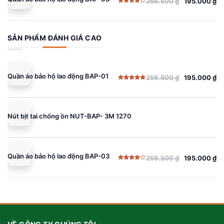
256.500
₫
195.000
₫
Giá
Giá
Được
gốc
hiện
xếp
hạng
là:
tại
4.00
5
sao
256.500 ₫.
là:
SẢN PHẨM ĐÁNH GIÁ CAO
195.000 ₫.
Quần áo bảo hộ lao động BAP-01
256.500
₫
195.000
₫
Giá
Giá
Được xếp
gốc
hiện
hạng
5.00
5 sao
là:
tại
256.500 ₫.
là:
Nút bịt tai chống ồn NUT-BAP- 3M 1270
195.000 ₫.
Quần áo bảo hộ lao động BAP-03
256.500
₫
195.000
₫
Giá
Giá
Được
gốc
hiện
xếp
hạng
là:
tại
4.00
5
sao
256.500 ₫.
là:
195.000 ₫.