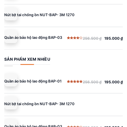
gốc
hiện
hạng
5.00
5 sao
là:
tại
256.500 ₫.
là:
Nút bịt tai chống ồn NUT-BAP- 3M 1270
195.000 ₫.
Quần áo bảo hộ lao động BAP-03
256.500
₫
195.000
₫
Giá
Giá
Được
gốc
hiện
xếp
hạng
là:
tại
4.00
5
sao
256.500 ₫.
là:
SẢN PHẨM XEM NHIỀU
195.000 ₫.
Quần áo bảo hộ lao động BAP-01
256.500
₫
195.000
₫
Giá
Giá
Được xếp
gốc
hiện
hạng
5.00
5 sao
là:
tại
256.500 ₫.
là:
Nút bịt tai chống ồn NUT-BAP- 3M 1270
195.000 ₫.
Quần áo bảo hộ lao động BAP-03