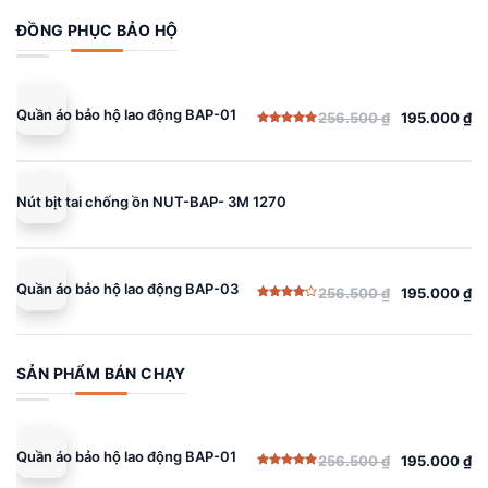
ĐỒNG PHỤC BẢO HỘ
Quần áo bảo hộ lao động BAP-01
256.500
₫
195.000
₫
Giá
Giá
Được xếp
gốc
hiện
hạng
5.00
5 sao
là:
tại
256.500 ₫.
là:
Nút bịt tai chống ồn NUT-BAP- 3M 1270
195.000 ₫.
Quần áo bảo hộ lao động BAP-03
256.500
₫
195.000
₫
Giá
Giá
Được
gốc
hiện
xếp
hạng
là:
tại
4.00
5
sao
256.500 ₫.
là:
SẢN PHẨM BÁN CHẠY
195.000 ₫.
Quần áo bảo hộ lao động BAP-01
256.500
₫
195.000
₫
Giá
Giá
Được xếp