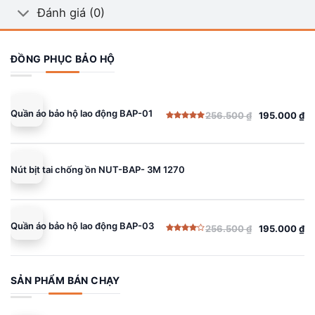
Đánh giá (0)
ĐỒNG PHỤC BẢO HỘ
Quần áo bảo hộ lao động BAP-01
256.500
₫
195.000
₫
Giá
Giá
Được xếp
gốc
hiện
hạng
5.00
5 sao
là:
tại
256.500 ₫.
là:
Nút bịt tai chống ồn NUT-BAP- 3M 1270
195.000 ₫.
Quần áo bảo hộ lao động BAP-03
256.500
₫
195.000
₫
Giá
Giá
Được
gốc
hiện
xếp
hạng
là:
tại
4.00
5
sao
256.500 ₫.
là:
SẢN PHẨM BÁN CHẠY
195.000 ₫.