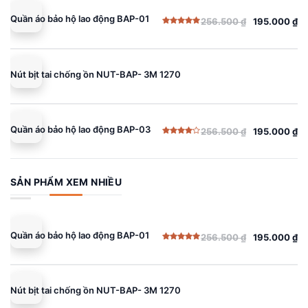
Quần áo bảo hộ lao động BAP-01
256.500
₫
195.000
₫
Giá
Giá
Được xếp
gốc
hiện
hạng
5.00
5 sao
là:
tại
256.500 ₫.
là:
Nút bịt tai chống ồn NUT-BAP- 3M 1270
195.000 ₫.
Quần áo bảo hộ lao động BAP-03
256.500
₫
195.000
₫
Giá
Giá
Được
gốc
hiện
xếp
hạng
là:
tại
4.00
5
sao
256.500 ₫.
là:
SẢN PHẨM XEM NHIỀU
195.000 ₫.
Quần áo bảo hộ lao động BAP-01
256.500
₫
195.000
₫
Giá
Giá
Được xếp
gốc
hiện
hạng
5.00
5 sao
là:
tại
256.500 ₫.
là:
Nút bịt tai chống ồn NUT-BAP- 3M 1270
195.000 ₫.