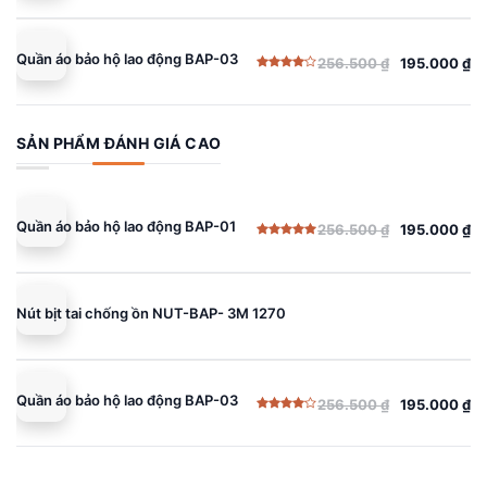
Quần áo bảo hộ lao động BAP-03
256.500
₫
195.000
₫
Giá
Giá
Được
gốc
hiện
xếp
hạng
là:
tại
4.00
5
sao
256.500 ₫.
là:
SẢN PHẨM ĐÁNH GIÁ CAO
195.000 ₫.
Quần áo bảo hộ lao động BAP-01
256.500
₫
195.000
₫
Giá
Giá
Được xếp
gốc
hiện
hạng
5.00
5 sao
là:
tại
256.500 ₫.
là:
Nút bịt tai chống ồn NUT-BAP- 3M 1270
195.000 ₫.
Quần áo bảo hộ lao động BAP-03
256.500
₫
195.000
₫
Giá
Giá
Được
gốc
hiện
xếp
hạng
là:
tại
4.00
5
sao
256.500 ₫.
là: