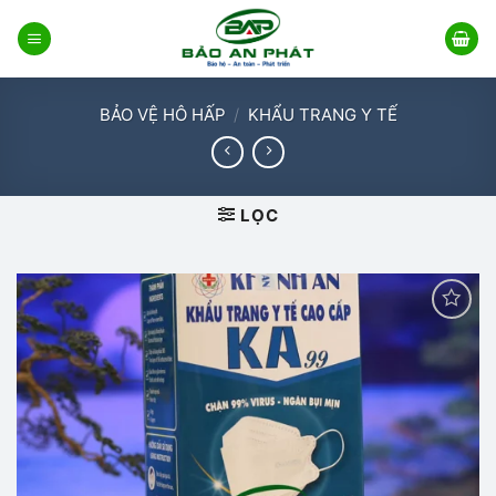
Bỏ
qua
nội
dung
BẢO VỆ HÔ HẤP
/
KHẨU TRANG Y TẾ
LỌC
Add to
wishlist