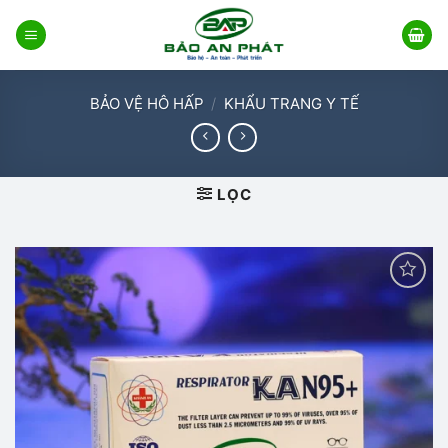
Bỏ
qua
nội
dung
BẢO VỆ HÔ HẤP
/
KHẨU TRANG Y TẾ
LỌC
Add to
wishlist