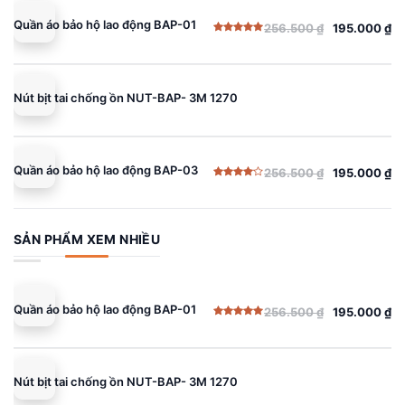
Quần áo bảo hộ lao động BAP-01
256.500
₫
195.000
₫
Giá
Giá
Được xếp
gốc
hiện
hạng
5.00
5 sao
là:
tại
256.500 ₫.
là:
Nút bịt tai chống ồn NUT-BAP- 3M 1270
195.000 ₫.
Quần áo bảo hộ lao động BAP-03
256.500
₫
195.000
₫
Giá
Giá
Được
gốc
hiện
xếp
hạng
là:
tại
4.00
5
sao
256.500 ₫.
là:
SẢN PHẨM XEM NHIỀU
195.000 ₫.
Quần áo bảo hộ lao động BAP-01
256.500
₫
195.000
₫
Giá
Giá
Được xếp
gốc
hiện
hạng
5.00
5 sao
là:
tại
256.500 ₫.
là:
Nút bịt tai chống ồn NUT-BAP- 3M 1270
195.000 ₫.