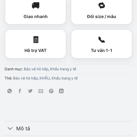
🚚
🔁
Giao nhanh
Đổi size / mẫu
🧾
📞
Hỗ trợ VAT
Tư vấn 1-1
Danh mục:
Bảo vệ hô hấp
,
Khẩu trang y tế
Thẻ:
Bảo vệ hô hấp
,
KHẨU
,
Khẩu trang y tế
Mô tả