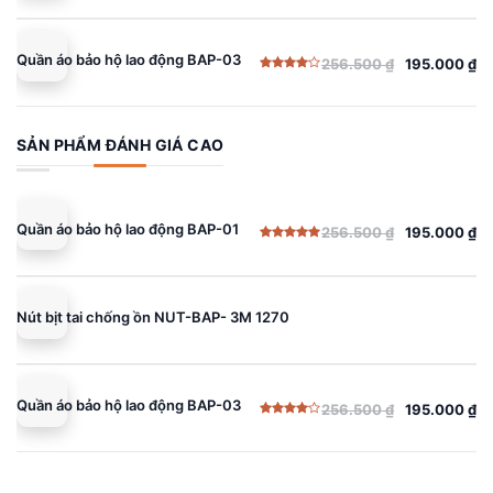
Quần áo bảo hộ lao động BAP-03
256.500
₫
195.000
₫
Giá
Giá
Được
gốc
hiện
xếp
hạng
là:
tại
4.00
5
sao
256.500 ₫.
là:
SẢN PHẨM ĐÁNH GIÁ CAO
195.000 ₫.
Quần áo bảo hộ lao động BAP-01
256.500
₫
195.000
₫
Giá
Giá
Được xếp
gốc
hiện
hạng
5.00
5 sao
là:
tại
256.500 ₫.
là:
Nút bịt tai chống ồn NUT-BAP- 3M 1270
195.000 ₫.
Quần áo bảo hộ lao động BAP-03
256.500
₫
195.000
₫
Giá
Giá
Được
gốc
hiện
xếp
hạng
là:
tại
4.00
5
sao
256.500 ₫.
là: