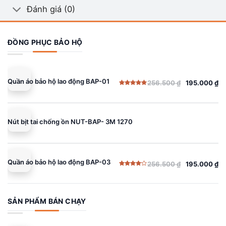
Đánh giá (0)
ĐỒNG PHỤC BẢO HỘ
Quần áo bảo hộ lao động BAP-01
256.500
₫
195.000
₫
Giá
Giá
Được xếp
gốc
hiện
hạng
5.00
5 sao
là:
tại
256.500 ₫.
là:
Nút bịt tai chống ồn NUT-BAP- 3M 1270
195.000 ₫.
Quần áo bảo hộ lao động BAP-03
256.500
₫
195.000
₫
Giá
Giá
Được
gốc
hiện
xếp
hạng
là:
tại
4.00
5
sao
256.500 ₫.
là:
SẢN PHẨM BÁN CHẠY
195.000 ₫.