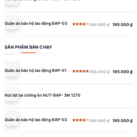
195.000 ₫.
Quần áo bảo hộ lao động BAP-03
256.500
₫
195.000
₫
Giá
Giá
Được
gốc
hiện
xếp
hạng
là:
tại
4.00
5
sao
256.500 ₫.
là:
SẢN PHẨM BÁN CHẠY
195.000 ₫.
Quần áo bảo hộ lao động BAP-01
256.500
₫
195.000
₫
Giá
Giá
Được xếp
gốc
hiện
hạng
5.00
5 sao
là:
tại
256.500 ₫.
là:
Nút bịt tai chống ồn NUT-BAP- 3M 1270
195.000 ₫.
Quần áo bảo hộ lao động BAP-03
256.500
₫
195.000
₫
Giá
Giá
Được
gốc
hiện
xếp
hạng
là:
tại
4.00
5