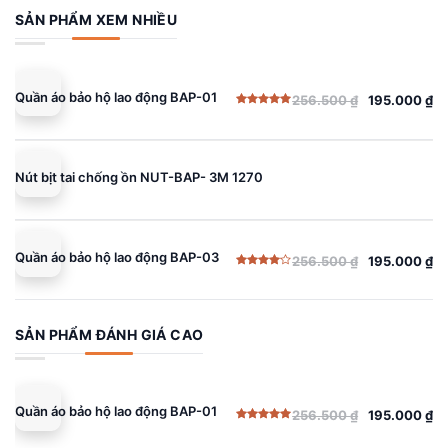
sao
256.500 ₫.
là:
SẢN PHẨM XEM NHIỀU
195.000 ₫.
Quần áo bảo hộ lao động BAP-01
256.500
₫
195.000
₫
Giá
Giá
Được xếp
gốc
hiện
hạng
5.00
5 sao
là:
tại
256.500 ₫.
là:
Nút bịt tai chống ồn NUT-BAP- 3M 1270
195.000 ₫.
Quần áo bảo hộ lao động BAP-03
256.500
₫
195.000
₫
Giá
Giá
Được
gốc
hiện
xếp
hạng
là:
tại
4.00
5
sao
256.500 ₫.
là:
SẢN PHẨM ĐÁNH GIÁ CAO
195.000 ₫.
Quần áo bảo hộ lao động BAP-01
256.500
₫
195.000
₫
Giá
Giá
Được xếp
gốc
hiện
hạng
5.00