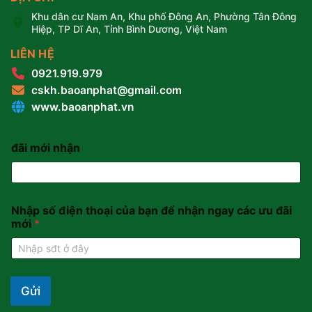
Khu dân cư Nam An, Khu phố Đông An, Phường Tân Đông
Hiệp, TP Dĩ An, Tỉnh Bình Dương, Việt Nam
LIÊN HỆ
0921.919.979
cskh.baoanphat@gmail.com
www.baoanphat.vn
đãi mới nhận
Nhập số điện thoại của bạn để nhận ngay các ưu đãi
mới
*
Gửi