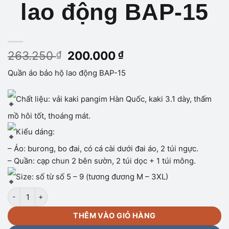
lao động BAP-15
Giá
Giá
263.250
200.000
₫
₫
gốc
hiện
Quần áo bảo hộ lao động BAP-15
là:
tại
263.250 ₫.
là:
200.000 ₫.
Chất liệu: vải kaki pangim Hàn Quốc, kaki 3.1 dày, thấm
mồ hôi tốt, thoáng mát.
Kiểu dáng:
– Áo: burong, bo đai, có cá cài dưới đai áo, 2 túi ngực.
– Quần: cạp chun 2 bên sườn, 2 túi dọc + 1 túi mông.
Size: số từ số 5 – 9 (tương đương M – 3XL)
Quần áo bảo hộ lao động BAP-15 số lượng
THÊM VÀO GIỎ HÀNG