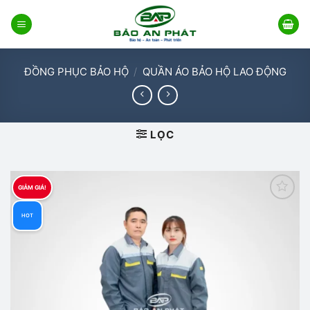
Bỏ
qua
nội
dung
ĐỒNG PHỤC BẢO HỘ
/
QUẦN ÁO BẢO HỘ LAO ĐỘNG
LỌC
GIẢM GIÁ!
Add to
HOT
wishlist