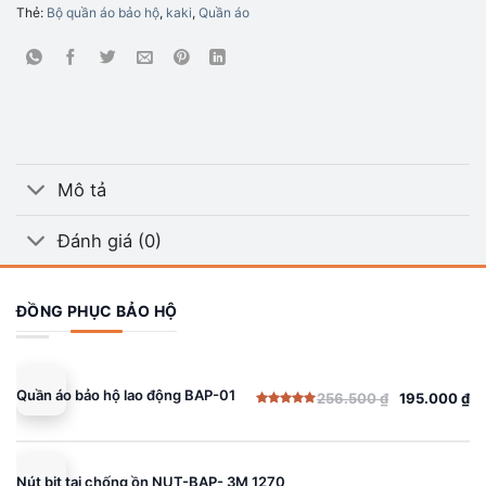
Thẻ:
Bộ quần áo bảo hộ
,
kaki
,
Quần áo
Mô tả
Đánh giá (0)
ĐỒNG PHỤC BẢO HỘ
Quần áo bảo hộ lao động BAP-01
256.500
₫
195.000
₫
Giá
Giá
Được xếp
gốc
hiện
hạng
5.00
5 sao
là:
tại
256.500 ₫.
là:
Nút bịt tai chống ồn NUT-BAP- 3M 1270