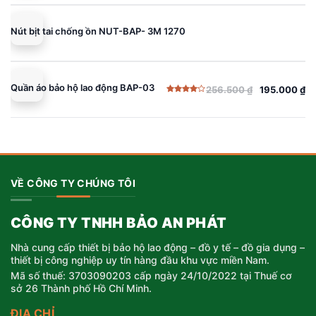
5 sao
là:
tại
256.500 ₫.
là:
Nút bịt tai chống ồn NUT-BAP- 3M 1270
195.000 ₫.
Quần áo bảo hộ lao động BAP-03
256.500
₫
195.000
₫
Giá
Giá
Được
gốc
hiện
xếp
hạng
là:
tại
4.00
5
sao
256.500 ₫.
là:
195.000 ₫.
VỀ CÔNG TY CHÚNG TÔI
CÔNG TY TNHH BẢO AN PHÁT
Nhà cung cấp thiết bị bảo hộ lao động – đồ y tế – đồ gia dụng –
thiết bị công nghiệp uy tín hàng đầu khu vực miền Nam.
Mã số thuế: 3703090203 cấp ngày 24/10/2022 tại Thuế cơ
sở 26 Thành phố Hồ Chí Minh.
ĐỊA CHỈ