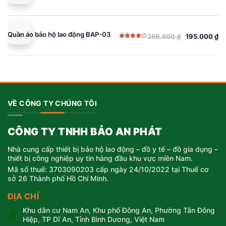
Quần áo bảo hộ lao động BAP-03
256.500
₫
195.000
₫
Giá
Giá
Được
gốc
hiện
xếp
hạng
là:
tại
4.00
5
sao
256.500 ₫.
là:
195.000 ₫.
VỀ CÔNG TY CHÚNG TÔI
CÔNG TY TNHH BẢO AN PHÁT
Nhà cung cấp thiết bị bảo hộ lao động – đồ y tế – đồ gia dụng –
thiết bị công nghiệp uy tín hàng đầu khu vực miền Nam.
Mã số thuế: 3703090203 cấp ngày 24/10/2022 tại Thuế cơ
sở 26 Thành phố Hồ Chí Minh.
ĐỊA CHỈ
Khu dân cư Nam An, Khu phố Đông An, Phường Tân Đông
Hiệp, TP Dĩ An, Tỉnh Bình Dương, Việt Nam