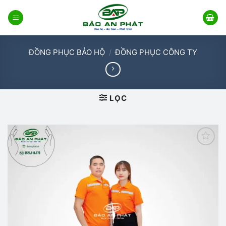
Bỏ
qua
nội
dung
ĐỒNG PHỤC BẢO HỘ
/
ĐỒNG PHỤC CÔNG TY
LỌC
Add to
wishlist