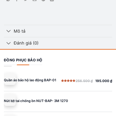
Mô tả
Đánh giá (0)
ĐỒNG PHỤC BẢO HỘ
Quần áo bảo hộ lao động BAP-01
256.500
₫
195.000
₫
Giá
Giá
Được xếp
gốc
hiện
hạng
5.00
5 sao
là:
tại
256.500 ₫.
là:
Nút bịt tai chống ồn NUT-BAP- 3M 1270
195.000 ₫.