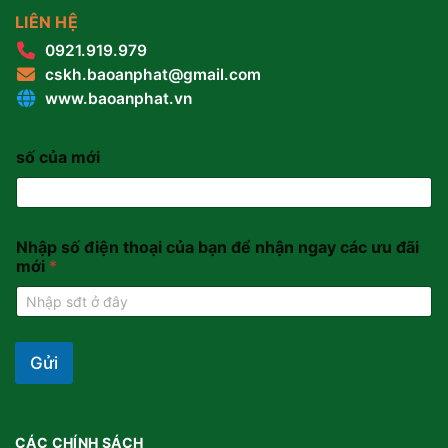
LIÊN HỆ
0921.919.979
cskh.baoanphat@gmail.com
www.baoanphat.vn
số của mới
Nhập số điện thoại của bạn để nhận ngay các ưu đãi
mới
*
Gửi
CÁC CHÍNH SÁCH