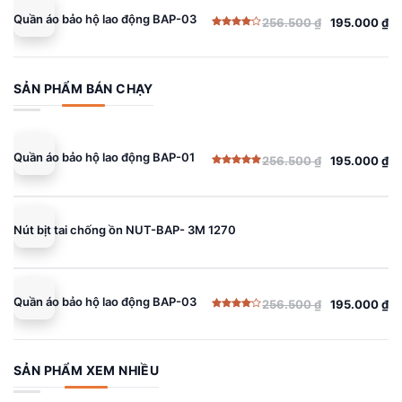
Quần áo bảo hộ lao động BAP-03
256.500
₫
195.000
₫
Giá
Giá
Được
gốc
hiện
xếp
hạng
là:
tại
4.00
5
sao
256.500 ₫.
là:
SẢN PHẨM BÁN CHẠY
195.000 ₫.
Quần áo bảo hộ lao động BAP-01
256.500
₫
195.000
₫
Giá
Giá
Được xếp
gốc
hiện
hạng
5.00
5 sao
là:
tại
256.500 ₫.
là:
Nút bịt tai chống ồn NUT-BAP- 3M 1270
195.000 ₫.
Quần áo bảo hộ lao động BAP-03
256.500
₫
195.000
₫
Giá
Giá
Được
gốc
hiện
xếp
hạng
là:
tại
4.00
5
sao
256.500 ₫.
là:
SẢN PHẨM XEM NHIỀU
195.000 ₫.