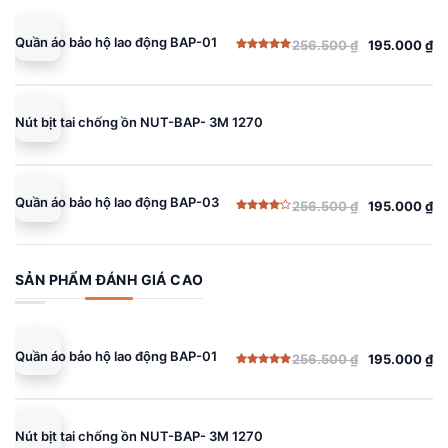
Quần áo bảo hộ lao động BAP-01
256.500
₫
195.000
₫
Giá
Giá
Được xếp
gốc
hiện
hạng
5.00
5 sao
là:
tại
256.500 ₫.
là:
Nút bịt tai chống ồn NUT-BAP- 3M 1270
195.000 ₫.
Quần áo bảo hộ lao động BAP-03
256.500
₫
195.000
₫
Giá
Giá
Được
gốc
hiện
xếp
hạng
là:
tại
4.00
5
sao
256.500 ₫.
là:
SẢN PHẨM ĐÁNH GIÁ CAO
195.000 ₫.
Quần áo bảo hộ lao động BAP-01
256.500
₫
195.000
₫
Giá
Giá
Được xếp
gốc
hiện
hạng
5.00
5 sao
là:
tại
256.500 ₫.
là:
Nút bịt tai chống ồn NUT-BAP- 3M 1270
195.000 ₫.