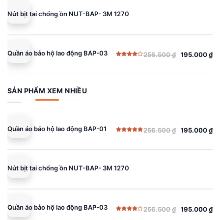
256.500 ₫.
là:
Nút bịt tai chống ồn NUT-BAP- 3M 1270
195.000 ₫.
Quần áo bảo hộ lao động BAP-03
256.500
₫
195.000
₫
Giá
Giá
Được
gốc
hiện
xếp
hạng
là:
tại
4.00
5
sao
256.500 ₫.
là:
SẢN PHẨM XEM NHIỀU
195.000 ₫.
Quần áo bảo hộ lao động BAP-01
256.500
₫
195.000
₫
Giá
Giá
Được xếp
gốc
hiện
hạng
5.00
5 sao
là:
tại
256.500 ₫.
là:
Nút bịt tai chống ồn NUT-BAP- 3M 1270
195.000 ₫.
Quần áo bảo hộ lao động BAP-03
256.500
₫
195.000
₫
Giá
Giá
Được