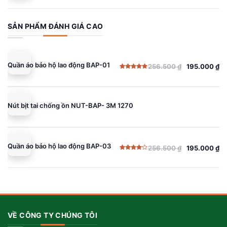
gốc
hiện
xếp
hạng
là:
tại
4.00
5
sao
256.500 ₫.
là:
SẢN PHẨM ĐÁNH GIÁ CAO
195.000 ₫.
Quần áo bảo hộ lao động BAP-01
256.500
₫
195.000
₫
Giá
Giá
Được xếp
gốc
hiện
hạng
5.00
5 sao
là:
tại
256.500 ₫.
là:
Nút bịt tai chống ồn NUT-BAP- 3M 1270
195.000 ₫.
Quần áo bảo hộ lao động BAP-03
256.500
₫
195.000
₫
Giá
Giá
Được
gốc
hiện
xếp
hạng
là:
tại
4.00
5
sao
256.500 ₫.
là:
195.000 ₫.
VỀ CÔNG TY CHÚNG TÔI