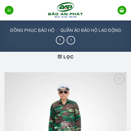
Bỏ
qua
nội
dung
ĐỒNG PHỤC BẢO HỘ
/
QUẦN ÁO BẢO HỘ LAO ĐỘNG
LỌC
Add to
wishlist