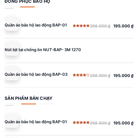
ĐỒNG PHỤC BẢO HỘ
Quần áo bảo hộ lao động BAP-01
256.500
₫
195.000
₫
Giá
Giá
Được xếp
gốc
hiện
hạng
5.00
5 sao
là:
tại
256.500 ₫.
là:
Nút bịt tai chống ồn NUT-BAP- 3M 1270
195.000 ₫.
Quần áo bảo hộ lao động BAP-03
256.500
₫
195.000
₫
Giá
Giá
Được
gốc
hiện
xếp
hạng
là:
tại
4.00
5
sao
256.500 ₫.
là:
SẢN PHẨM BÁN CHẠY
195.000 ₫.
Quần áo bảo hộ lao động BAP-01
256.500
₫
195.000
₫
Giá
Giá
Được xếp
gốc
hiện
hạng
5.00
5 sao
là:
tại