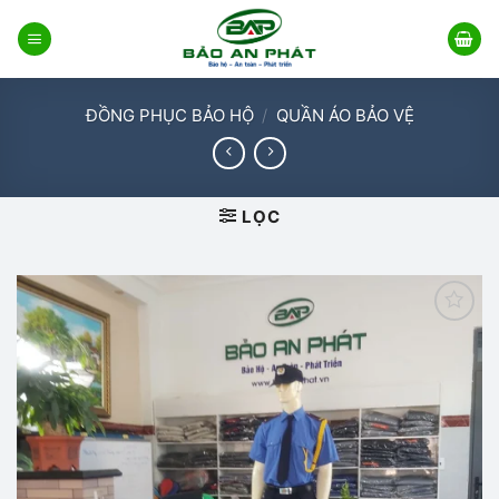
Bỏ
qua
nội
dung
ĐỒNG PHỤC BẢO HỘ
/
QUẦN ÁO BẢO VỆ
LỌC
Add to
wishlist