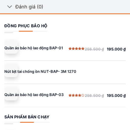
Đánh giá (0)
ĐỒNG PHỤC BẢO HỘ
Quần áo bảo hộ lao động BAP-01
256.500
₫
195.000
₫
Giá
Giá
Được xếp
gốc
hiện
hạng
5.00
5 sao
là:
tại
256.500 ₫.
là:
Nút bịt tai chống ồn NUT-BAP- 3M 1270
195.000 ₫.
Quần áo bảo hộ lao động BAP-03
256.500
₫
195.000
₫
Giá
Giá
Được
gốc
hiện
xếp
hạng
là:
tại
4.00
5
sao
256.500 ₫.
là:
SẢN PHẨM BÁN CHẠY
195.000 ₫.