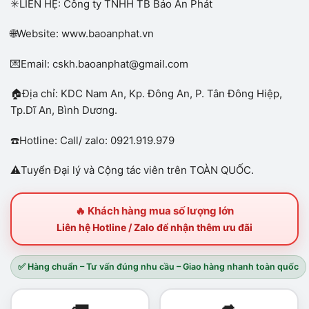
✳️LIÊN HỆ: Công ty TNHH TB Bảo An Phát
🌐Website: www.baoanphat.vn
💌Email:
cskh.baoanphat@gmail.com
🏠Địa chỉ: KDC Nam An, Kp. Đông An, P. Tân Đông Hiệp,
Tp.Dĩ An, Bình Dương.
☎️Hotline: Call/ zalo: 0921.919.979
⚠️Tuyển Đại lý và Cộng tác viên trên TOÀN QUỐC.
🔥 Khách hàng mua số lượng lớn
Liên hệ Hotline / Zalo để nhận thêm ưu đãi
✅ Hàng chuẩn – Tư vấn đúng nhu cầu – Giao hàng nhanh toàn quốc