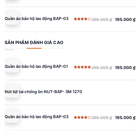
Quần áo bảo hộ lao động BAP-03
256.500
₫
195.000
₫
Giá
Giá
Được
gốc
hiện
xếp
hạng
là:
tại
4.00
5
sao
256.500 ₫.
là:
SẢN PHẨM ĐÁNH GIÁ CAO
195.000 ₫.
Quần áo bảo hộ lao động BAP-01
256.500
₫
195.000
₫
Giá
Giá
Được xếp
gốc
hiện
hạng
5.00
5 sao
là:
tại
256.500 ₫.
là:
Nút bịt tai chống ồn NUT-BAP- 3M 1270
195.000 ₫.
Quần áo bảo hộ lao động BAP-03
256.500
₫
195.000
₫
Giá
Giá
Được
gốc
hiện
xếp
hạng
là:
tại
4.00
5
sao
256.500 ₫.
là: