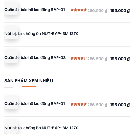
Quần áo bảo hộ lao động BAP-01
256.500
₫
195.000
₫
Giá
Giá
Được xếp
gốc
hiện
hạng
5.00
5 sao
là:
tại
256.500 ₫.
là:
Nút bịt tai chống ồn NUT-BAP- 3M 1270
195.000 ₫.
Quần áo bảo hộ lao động BAP-03
256.500
₫
195.000
₫
Giá
Giá
Được
gốc
hiện
xếp
hạng
là:
tại
4.00
5
sao
256.500 ₫.
là:
SẢN PHẨM XEM NHIỀU
195.000 ₫.
Quần áo bảo hộ lao động BAP-01
256.500
₫
195.000
₫
Giá
Giá
Được xếp
gốc
hiện
hạng
5.00
5 sao
là:
tại
256.500 ₫.
là:
Nút bịt tai chống ồn NUT-BAP- 3M 1270
195.000 ₫.