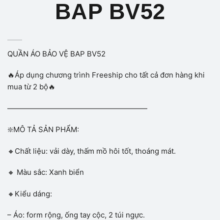
BAP BV52
QUẦN ÁO BẢO VỆ BAP BV52
🔥Áp dụng chương trình Freeship cho tất cả đơn hàng khi
mua từ 2 bộ🔥
———————————————————
❇️MÔ TẢ SẢN PHẨM:
🔸Chất liệu: vải dày, thấm mồ hôi tốt, thoáng mát.
🔸 Màu sắc: Xanh biển
🔸Kiểu dáng:
– Áo: form rộng, ống tay cộc, 2 túi ngực.