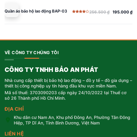
Quần áo bảo hộ lao động BAP-03
256.500
₫
195.000
₫
Giá
Giá
Được
gốc
hiện
xếp
hạng
là:
tại
4.00
5
sao
256.500 ₫.
là:
195.000 ₫.
VỀ CÔNG TY CHÚNG TÔI
CÔNG TY TNHH BẢO AN PHÁT
Nhà cung cấp thiết bị bảo hộ lao động – đồ y tế – đồ gia dụng –
thiết bị công nghiệp uy tín hàng đầu khu vực miền Nam.
Mã số thuế: 3703090203 cấp ngày 24/10/2022 tại Thuế cơ
sở 26 Thành phố Hồ Chí Minh.
ĐỊA CHỈ
Khu dân cư Nam An, Khu phố Đông An, Phường Tân Đông
Hiệp, TP Dĩ An, Tỉnh Bình Dương, Việt Nam
LIÊN HỆ