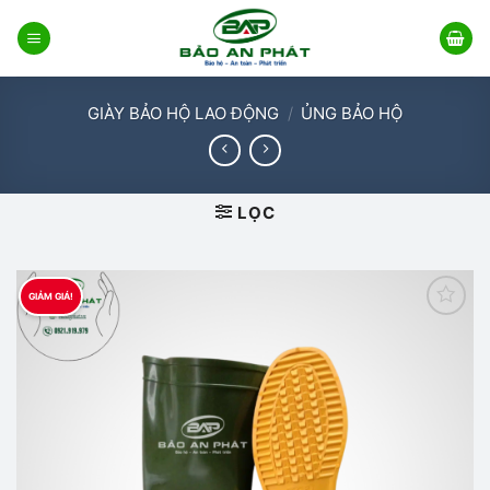
Bỏ
qua
nội
dung
GIÀY BẢO HỘ LAO ĐỘNG
/
ỦNG BẢO HỘ
LỌC
GIẢM GIÁ!
Add to
wishlist