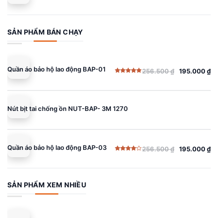
Được
gốc
hiện
xếp
hạng
là:
tại
4.00
5
sao
256.500 ₫.
là:
SẢN PHẨM BÁN CHẠY
195.000 ₫.
Quần áo bảo hộ lao động BAP-01
256.500
₫
195.000
₫
Giá
Giá
Được xếp
gốc
hiện
hạng
5.00
5 sao
là:
tại
256.500 ₫.
là:
Nút bịt tai chống ồn NUT-BAP- 3M 1270
195.000 ₫.
Quần áo bảo hộ lao động BAP-03
256.500
₫
195.000
₫
Giá
Giá
Được
gốc
hiện
xếp
hạng
là:
tại
4.00
5
sao
256.500 ₫.
là:
SẢN PHẨM XEM NHIỀU
195.000 ₫.