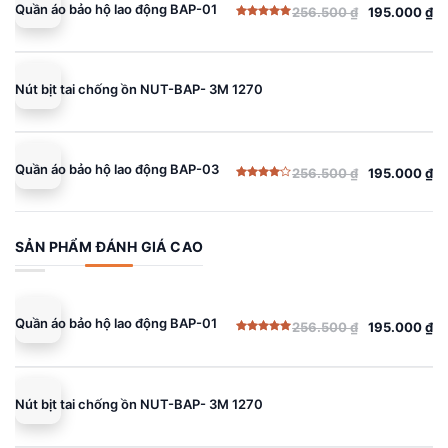
Quần áo bảo hộ lao động BAP-01
256.500
₫
195.000
₫
Giá
Giá
Được xếp
gốc
hiện
hạng
5.00
5 sao
là:
tại
256.500 ₫.
là:
Nút bịt tai chống ồn NUT-BAP- 3M 1270
195.000 ₫.
Quần áo bảo hộ lao động BAP-03
256.500
₫
195.000
₫
Giá
Giá
Được
gốc
hiện
xếp
hạng
là:
tại
4.00
5
sao
256.500 ₫.
là:
SẢN PHẨM ĐÁNH GIÁ CAO
195.000 ₫.
Quần áo bảo hộ lao động BAP-01
256.500
₫
195.000
₫
Giá
Giá
Được xếp
gốc
hiện
hạng
5.00
5 sao
là:
tại
256.500 ₫.
là:
Nút bịt tai chống ồn NUT-BAP- 3M 1270
195.000 ₫.