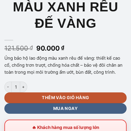
MÀU XANH RÊU
ĐẾ VÀNG
Giá
Giá
121.500
90.000
₫
₫
gốc
hiện
Ủng bảo hộ lao động màu xanh rêu đế vàng: thiết kế cao
là:
tại
cổ, chống trơn trượt, chống hóa chất – bảo vệ đôi chân an
121.500 ₫.
là:
toàn trong mọi môi trường ẩm ướt, bùn đất, công trình.
90.000 ₫.
ỦNG BẢO HỘ MÀU XANH RÊU ĐẾ VÀNG số lượng
THÊM VÀO GIỎ HÀNG
MUA NGAY
🔥 Khách hàng mua số lượng lớn