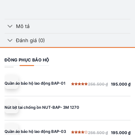
Mô tả
Đánh giá (0)
ĐỒNG PHỤC BẢO HỘ
Quần áo bảo hộ lao động BAP-01
256.500
₫
195.000
₫
Giá
Giá
Được xếp
gốc
hiện
hạng
5.00
5 sao
là:
tại
256.500 ₫.
là:
Nút bịt tai chống ồn NUT-BAP- 3M 1270
195.000 ₫.
Quần áo bảo hộ lao động BAP-03
256.500
₫
195.000
₫
Giá
Giá