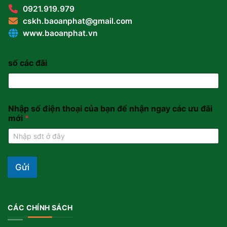
0921.919.979
cskh.baoanphat@gmail.com
www.baoanphat.vn
số các đãi
Nhập số điện thoại của bạn để nhận ngay các ưu đãi
mới
*
Gửi
CÁC CHÍNH SÁCH