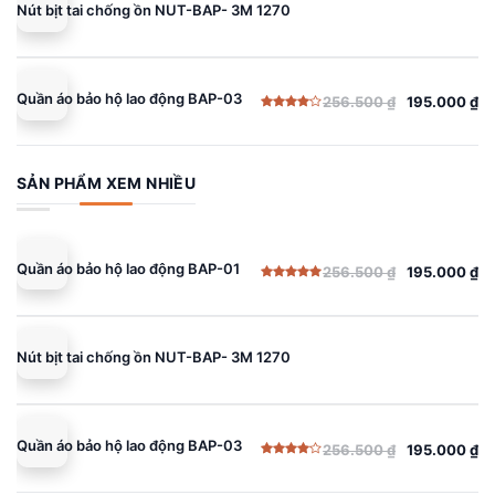
Nút bịt tai chống ồn NUT-BAP- 3M 1270
195.000 ₫.
Quần áo bảo hộ lao động BAP-03
256.500
₫
195.000
₫
Giá
Giá
Được
gốc
hiện
xếp
hạng
là:
tại
4.00
5
sao
256.500 ₫.
là:
SẢN PHẨM XEM NHIỀU
195.000 ₫.
Quần áo bảo hộ lao động BAP-01
256.500
₫
195.000
₫
Giá
Giá
Được xếp
gốc
hiện
hạng
5.00
5 sao
là:
tại
256.500 ₫.
là:
Nút bịt tai chống ồn NUT-BAP- 3M 1270
195.000 ₫.
Quần áo bảo hộ lao động BAP-03
256.500
₫
195.000
₫
Giá
Giá
Được
gốc
hiện
xếp
hạng