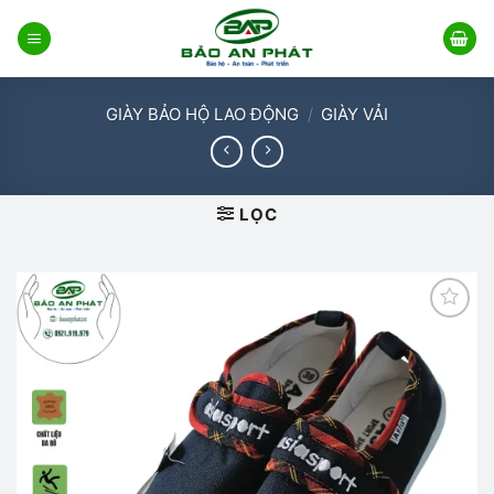
Bỏ
qua
nội
dung
GIÀY BẢO HỘ LAO ĐỘNG
/
GIÀY VẢI
LỌC
Add to
wishlist