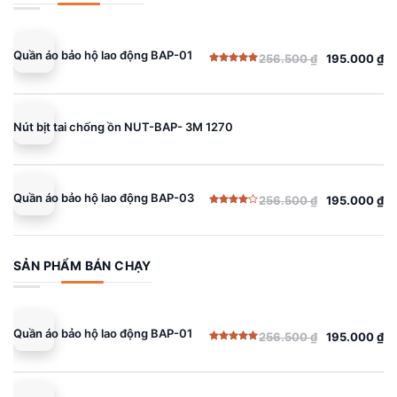
Quần áo bảo hộ lao động BAP-01
256.500
₫
195.000
₫
Giá
Giá
Được xếp
gốc
hiện
hạng
5.00
5 sao
là:
tại
256.500 ₫.
là:
Nút bịt tai chống ồn NUT-BAP- 3M 1270
195.000 ₫.
Quần áo bảo hộ lao động BAP-03
256.500
₫
195.000
₫
Giá
Giá
Được
gốc
hiện
xếp
hạng
là:
tại
4.00
5
sao
256.500 ₫.
là:
SẢN PHẨM BÁN CHẠY
195.000 ₫.
Quần áo bảo hộ lao động BAP-01
256.500
₫
195.000
₫
Giá
Giá
Được xếp
gốc
hiện
hạng
5.00
5 sao
là:
tại
256.500 ₫.
là: