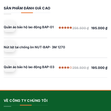
là:
tại
4.00
5
sao
256.500 ₫.
là:
SẢN PHẨM ĐÁNH GIÁ CAO
195.000 ₫.
Quần áo bảo hộ lao động BAP-01
256.500
₫
195.000
₫
Giá
Giá
Được xếp
gốc
hiện
hạng
5.00
5 sao
là:
tại
256.500 ₫.
là:
Nút bịt tai chống ồn NUT-BAP- 3M 1270
195.000 ₫.
Quần áo bảo hộ lao động BAP-03
256.500
₫
195.000
₫
Giá
Giá
Được
gốc
hiện
xếp
hạng
là:
tại
4.00
5
sao
256.500 ₫.
là:
195.000 ₫.
VỀ CÔNG TY CHÚNG TÔI