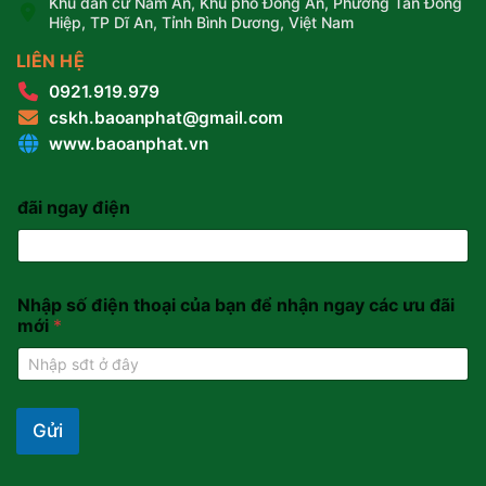
Khu dân cư Nam An, Khu phố Đông An, Phường Tân Đông
Hiệp, TP Dĩ An, Tỉnh Bình Dương, Việt Nam
LIÊN HỆ
0921.919.979
cskh.baoanphat@gmail.com
www.baoanphat.vn
đãi ngay điện
Nhập số điện thoại của bạn để nhận ngay các ưu đãi
mới
*
Gửi