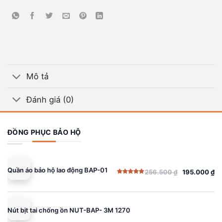
Mô tả
Đánh giá (0)
ĐỒNG PHỤC BẢO HỘ
Quần áo bảo hộ lao động BAP-01
256.500
₫
195.000
₫
Giá
Giá
Được xếp
gốc
hiện
hạng
5.00
5 sao
là:
tại
256.500 ₫.
là:
Nút bịt tai chống ồn NUT-BAP- 3M 1270
195.000 ₫.