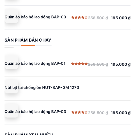
Quần áo bảo hộ lao động BAP-03
256.500
₫
195.000
₫
Giá
Giá
Được
gốc
hiện
xếp
hạng
là:
tại
4.00
5
sao
256.500 ₫.
là:
SẢN PHẨM BÁN CHẠY
195.000 ₫.
Quần áo bảo hộ lao động BAP-01
256.500
₫
195.000
₫
Giá
Giá
Được xếp
gốc
hiện
hạng
5.00
5 sao
là:
tại
256.500 ₫.
là:
Nút bịt tai chống ồn NUT-BAP- 3M 1270
195.000 ₫.
Quần áo bảo hộ lao động BAP-03
256.500
₫
195.000
₫
Giá
Giá
Được
gốc
hiện
xếp
hạng
là:
tại
4.00
5
sao
256.500 ₫.
là:
SẢN PHẨM XEM NHIỀU