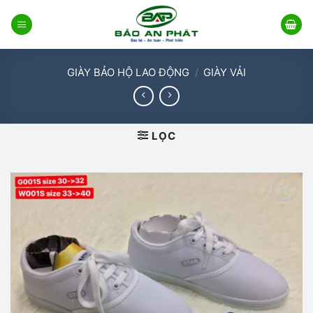
Bỏ
qua
nội
dung
GIÀY BẢO HỘ LAO ĐỘNG
/
GIÀY VẢI
LỌC
Add to
wishlist