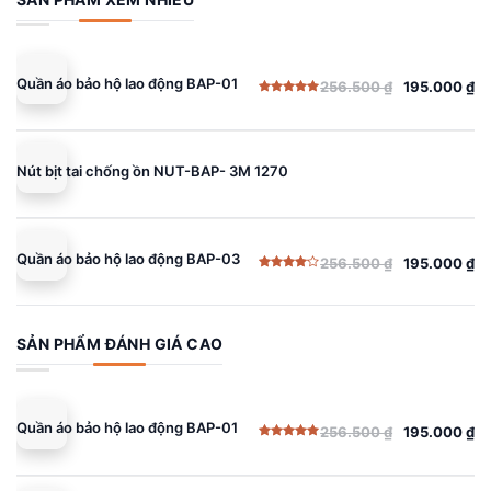
195.000 ₫.
Quần áo bảo hộ lao động BAP-01
256.500
₫
195.000
₫
Giá
Giá
Được xếp
gốc
hiện
hạng
5.00
5 sao
là:
tại
256.500 ₫.
là:
Nút bịt tai chống ồn NUT-BAP- 3M 1270
195.000 ₫.
Quần áo bảo hộ lao động BAP-03
256.500
₫
195.000
₫
Giá
Giá
Được
gốc
hiện
xếp
hạng
là:
tại
4.00
5
sao
256.500 ₫.
là:
SẢN PHẨM ĐÁNH GIÁ CAO
195.000 ₫.
Quần áo bảo hộ lao động BAP-01
256.500
₫
195.000
₫
Giá
Giá
Được xếp
gốc
hiện
hạng
5.00
5 sao
là:
tại