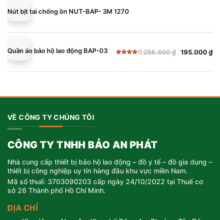
256.500 ₫.
là:
Nút bịt tai chống ồn NUT-BAP- 3M 1270
195.000 ₫.
Quần áo bảo hộ lao động BAP-03
256.500
₫
195.000
₫
Giá
Giá
Được
gốc
hiện
xếp
hạng
là:
tại
4.00
5
sao
256.500 ₫.
là:
195.000 ₫.
VỀ CÔNG TY CHÚNG TÔI
CÔNG TY TNHH BẢO AN PHÁT
Nhà cung cấp thiết bị bảo hộ lao động – đồ y tế – đồ gia dụng –
thiết bị công nghiệp uy tín hàng đầu khu vực miền Nam.
Mã số thuế: 3703090203 cấp ngày 24/10/2022 tại Thuế cơ
sở 26 Thành phố Hồ Chí Minh.
ĐỊA CHỈ